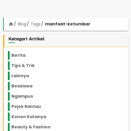
Blog
Tags
manfaat-ketumbar
home
Kategori Artikel
Berita
2199
Tips & Trik
848
Lainnya
1136
Beasiswa
66
Ngampus
27
Pojok Rantau
12
Konon Katanya
12
Beauty & Fashion
14