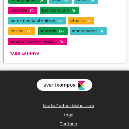
(1)
(1)
(1)
barcode
kualitas-tubuh
(1)
(1)
cara-membuat-minyak
vitamin
(1)
(1)
covid19
sarapan
independent
(2)
(4)
(1)
economics-competition
(1)
TAGS LAINNYA
Media Partner Mahasiswa
Logo
Tentang