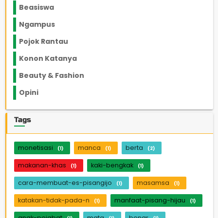
Beasiswa
66
Ngampus
27
Pojok Rantau
12
Konon Katanya
12
Beauty & Fashion
14
Opini
33
Tags
monetisasi
manca
berta
(1)
(1)
(2)
makanan-khas
kaki-bengkak
(1)
(1)
cara-membuat-es-pisangijo
masamsa
(1)
(1)
katakan-tidak-pada-n
manfaat-pisang-hijau
(1)
(1)
anak-pejabat
mata
benar