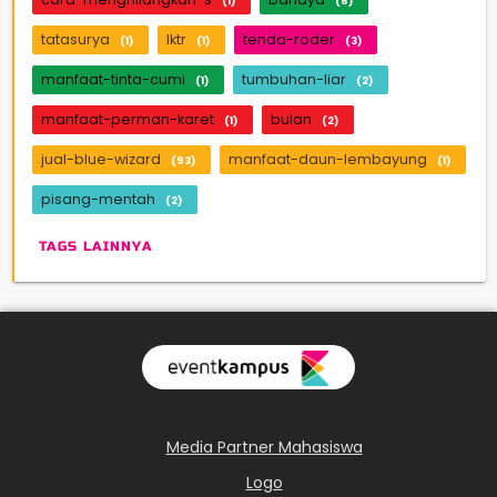
(1)
(5)
tatasurya
lktr
tenda-roder
(1)
(1)
(3)
manfaat-tinta-cumi
tumbuhan-liar
(1)
(2)
manfaat-perman-karet
bulan
(1)
(2)
jual-blue-wizard
manfaat-daun-lembayung
(93)
(1)
pisang-mentah
(2)
TAGS LAINNYA
Media Partner Mahasiswa
Logo