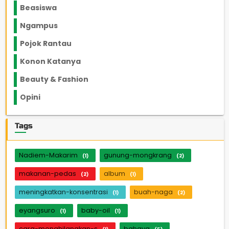
Beasiswa
66
Ngampus
27
Pojok Rantau
12
Konon Katanya
12
Beauty & Fashion
14
Opini
33
Tags
Nadiem-Makarim
gunung-mongkrang
(1)
(2)
makanan-pedas
album
(2)
(1)
meningkatkan-konsentrasi
buah-naga
(1)
(2)
eyangsuro
baby-oil
(1)
(1)
cara-menghilangkan-s
bahaya