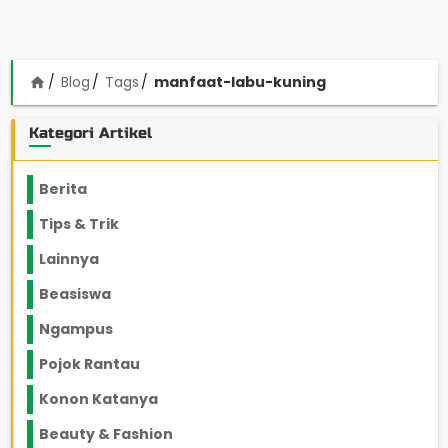
Blog
Tags
manfaat-labu-kuning
home
Kategori Artikel
Berita
2199
Tips & Trik
848
Lainnya
1136
Beasiswa
66
Ngampus
27
Pojok Rantau
12
Konon Katanya
12
Beauty & Fashion
14