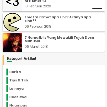
Arti Emot <3
10 Februari 2020
Emot :v ? Emot apa sih?? Artinya apa
sihh??
06 Februari 2018
7 Nama Iblis Yang Mewakili Tujuh Dosa
Manusia
06 Maret 2018
Kategori Artikel
Berita
2199
Tips & Trik
848
Lainnya
1136
Beasiswa
66
Ngampus
27