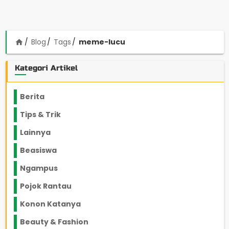
Blog
Tags
meme-lucu
home
Kategori Artikel
Berita
2199
Tips & Trik
848
Lainnya
1136
Beasiswa
66
Ngampus
27
Pojok Rantau
12
Konon Katanya
12
Beauty & Fashion
14