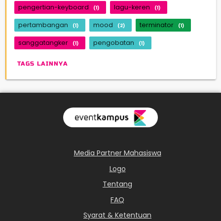
pengertian-keyboard
lagu-keren
(1)
(1)
pertambangan
mood
terminator
(1)
(2)
(1)
sanggatangker
pengobatan
(1)
(1)
TAGS LAINNYA
Media Partner Mahasiswa
Logo
Tentang
FAQ
Syarat & Ketentuan