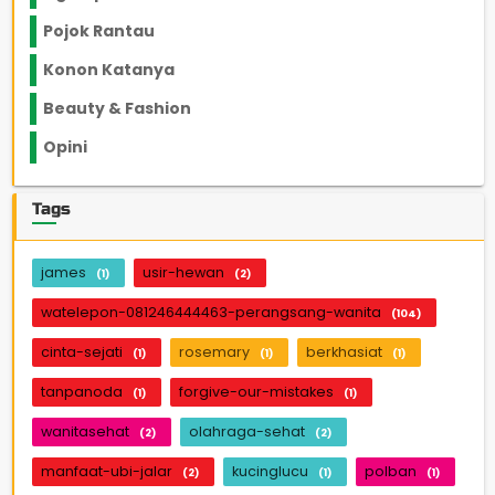
Pojok Rantau
12
Konon Katanya
12
Beauty & Fashion
14
Opini
33
Tags
james
usir-hewan
(1)
(2)
watelepon-081246444463-perangsang-wanita
(104)
cinta-sejati
rosemary
berkhasiat
(1)
(1)
(1)
tanpanoda
forgive-our-mistakes
(1)
(1)
wanitasehat
olahraga-sehat
(2)
(2)
manfaat-ubi-jalar
kucinglucu
polban
(2)
(1)
(1)