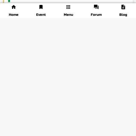
Tips & Trik
848
Home
Event
Menu
Forum
Blog
Lainnya
1136
Beasiswa
66
Ngampus
27
Pojok Rantau
12
Konon Katanya
12
Beauty & Fashion
14
Opini
33
Tags
tantanganhidup
manfaat-semangka
(1)
(1)
kacang-kacangan
anggrek
(1)
(2)