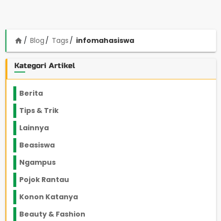
Blog
Tags
infomahasiswa
home
Kategori Artikel
Berita
2199
Tips & Trik
848
Lainnya
1136
Beasiswa
66
Ngampus
27
Pojok Rantau
12
Konon Katanya
12
Beauty & Fashion
14