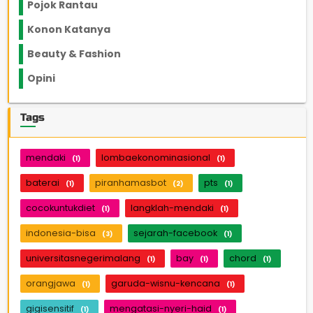
Pojok Rantau
12
Konon Katanya
12
Beauty & Fashion
14
Opini
33
Tags
mendaki
lombaekonominasional
(1)
(1)
baterai
piranhamasbot
pts
(1)
(2)
(1)
cocokuntukdiet
langklah-mendaki
(1)
(1)
indonesia-bisa
sejarah-facebook
(3)
(1)
universitasnegerimalang
bay
chord
(1)
(1)
(1)
orangjawa
garuda-wisnu-kencana
(1)
(1)
gigisensitif
mengatasi-nyeri-haid
(1)
(1)