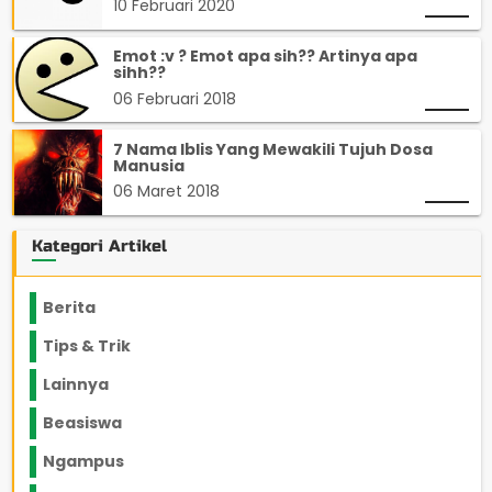
10 Februari 2020
Emot :v ? Emot apa sih?? Artinya apa
sihh??
06 Februari 2018
7 Nama Iblis Yang Mewakili Tujuh Dosa
Manusia
06 Maret 2018
Kategori Artikel
Berita
2199
Tips & Trik
848
Lainnya
1136
Beasiswa
66
Ngampus
27