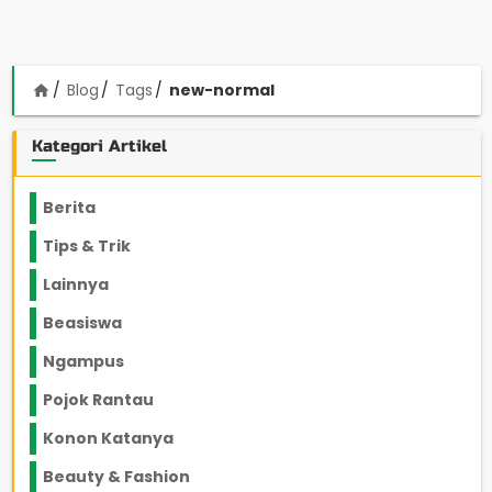
Blog
Tags
new-normal
home
Kategori Artikel
Berita
2199
Tips & Trik
848
Lainnya
1136
Beasiswa
66
Ngampus
27
Pojok Rantau
12
Konon Katanya
12
Beauty & Fashion
14