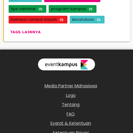
tips-seminar
program-kampus
(1)
(1)
bahaya-rambut-basah
kecanduan
(1)
(1)
TAGS LAINNYA
Media Partner Mahasiswa
Logo
Tentang
FAQ
Syarat & Ketentuan
Ketentuan Privasi