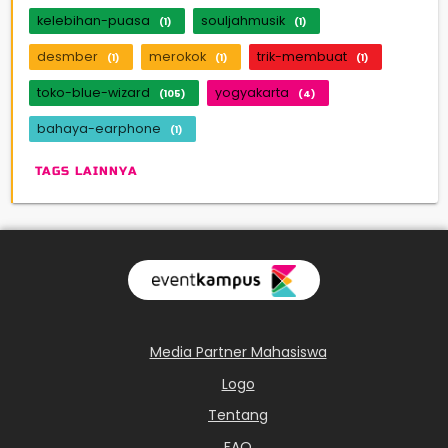
kelebihan-puasa
souljahmusik
(1)
(1)
desmber
merokok
trik-membuat
(1)
(1)
(1)
toko-blue-wizard
yogyakarta
(105)
(4)
bahaya-earphone
(1)
TAGS LAINNYA
Media Partner Mahasiswa
Logo
Tentang
FAQ