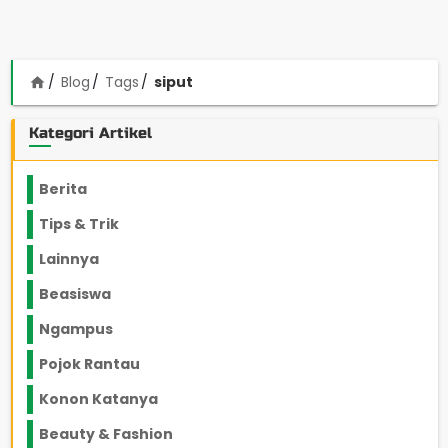
Blog
Tags
siput
home
Kategori Artikel
Berita
2199
Tips & Trik
848
Lainnya
1136
Beasiswa
66
Ngampus
27
Pojok Rantau
12
Konon Katanya
12
Beauty & Fashion
14