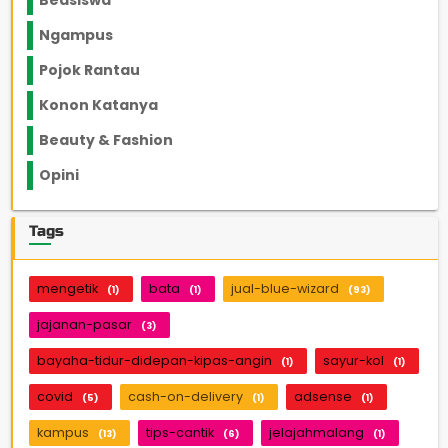
Beasiswa
66
Ngampus
27
Pojok Rantau
12
Konon Katanya
12
Beauty & Fashion
14
Opini
33
Tags
mengetik
bata
jual-blue-wizard
(1)
(1)
(93)
jajanan-pasar
(3)
bayaha-tidur-didepan-kipas-angin
sayur-kol
(1)
(1)
covid
cash-on-delivery
adsense
(5)
(1)
(1)
kampus
tips-cantik
jelajahmalang
(13)
(6)
(1)