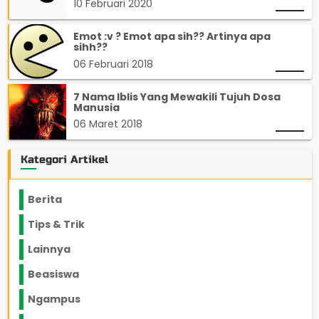
10 Februari 2020
Emot :v ? Emot apa sih?? Artinya apa
sihh??
06 Februari 2018
7 Nama Iblis Yang Mewakili Tujuh Dosa
Manusia
06 Maret 2018
Kategori Artikel
Berita
2199
Tips & Trik
848
Lainnya
1136
Beasiswa
66
Ngampus
27