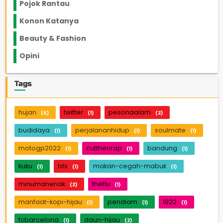
Pojok Rantau
12
Konon Katanya
12
Beauty & Fashion
14
Opini
33
Tags
hujan
twitter
pesonaalam
(6)
(1)
(2)
budidaya
perjalananhidup
soulmate
(1)
(1)
(1)
motogp2022
cutthecrap
bandung
(1)
(1)
(1)
kuku
bts
makan-cegah-mabuk
(1)
(1)
(1)
minumanenak
theflu
(2)
(1)
manfaat-kopi-hijau
pendiam
1922
(1)
(1)
(1)
fcbarcelona
daun-hijau
(1)
(2)