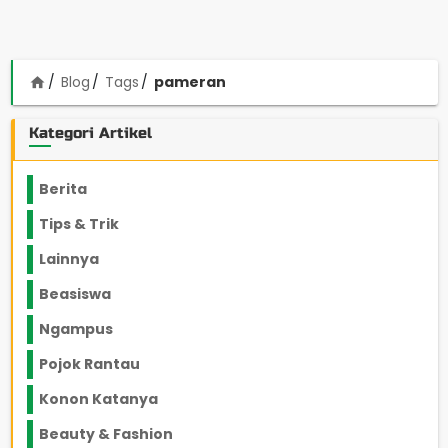
Blog
Tags
pameran
home
Kategori Artikel
Berita
2199
Tips & Trik
848
Lainnya
1136
Beasiswa
66
Ngampus
27
Pojok Rantau
12
Konon Katanya
12
Beauty & Fashion
14