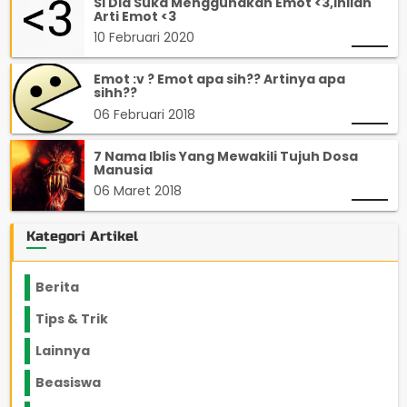
Si Dia Suka Menggunakan Emot <3,Inilah
Arti Emot <3
10 Februari 2020
Emot :v ? Emot apa sih?? Artinya apa
sihh??
06 Februari 2018
7 Nama Iblis Yang Mewakili Tujuh Dosa
Manusia
06 Maret 2018
Kategori Artikel
Berita
2199
Tips & Trik
848
Lainnya
1136
Beasiswa
66