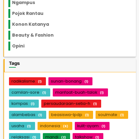
Ngampus
27
Pojok Rantau
12
Konon Katanya
12
Beauty & Fashion
14
Opini
33
Tags
radikalisme
sunan-bonang
(1)
(1)
camilan-sore
manfaat-buah-talok
(1)
(1)
kompas
persaudaraan-setia-h
(1)
(1)
alambebas
beasiswa-lpdp
soulmate
(1)
(1)
(1)
usaha
indonesia
kulit-ayam
(1)
(6)
(1)
relaksasi
mandi
talkshow
(1)
(2)
(1)