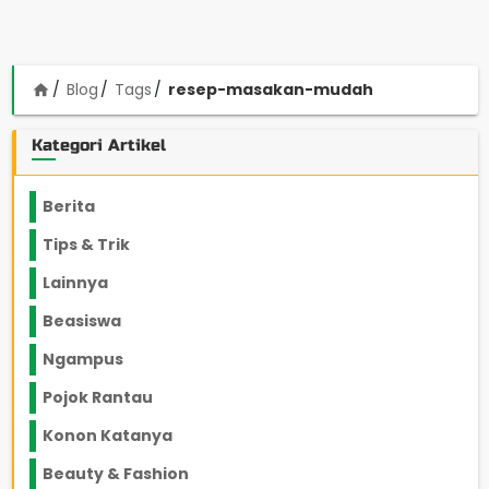
Blog
Tags
resep-masakan-mudah
home
Kategori Artikel
Berita
2199
Tips & Trik
848
Lainnya
1136
Beasiswa
66
Ngampus
27
Pojok Rantau
12
Konon Katanya
12
Beauty & Fashion
14