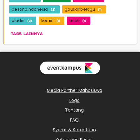
pesonaindonesia
gausahbelagu
(2)
(1)
aladin
kemiri
unch
(2)
(1)
(1)
TAGS LAINNYA
Media Partner Mahasiswa
Logo
Tentang
FAQ
Syarat & Ketentuan
Ketentuan Privasi