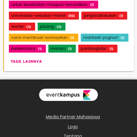
untuk-kesehatan-maupun-kecantikan
(1)
universitas-sebelas-maret
jangandilakukan
(112)
(1)
wortel
pisang
(2)
(2)
cara-membuat-siomayikan
manfaat-yoghurt
(1)
(1)
berkendara
mandri
pantangtidur
(1)
(1)
(1)
TAGS LAINNYA
Media Partner Mahasiswa
Logo
Tentang