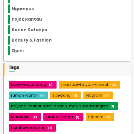
Ngampus
27
Pojok Rantau
12
Konon Katanya
12
Beauty & Fashion
14
Opini
33
Tags
buah-kedondong
manfaat-bayam-merah
(1)
(1)
rumah-cantik
speaking
vidgram
(1)
(1)
(1)
bayaha-mandi-saat-badan-masih-berkeringkat
(1)
luarbiasa
lumba-lumba
tripcom
(2)
(1)
(1)
bumbu-masakan
(1)