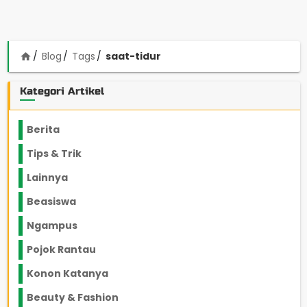
Blog
Tags
saat-tidur
home
Kategori Artikel
Berita
2199
Tips & Trik
848
Lainnya
1136
Beasiswa
66
Ngampus
27
Pojok Rantau
12
Konon Katanya
12
Beauty & Fashion
14