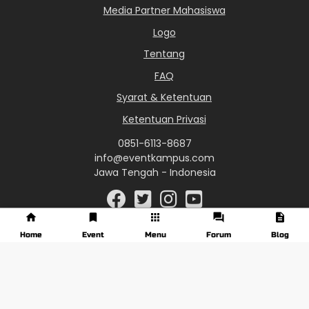
Media Partner Mahasiswa
Logo
Tentang
FAQ
Syarat & Ketentuan
Ketentuan Privasi
0851-6113-8687
info@eventkampus.com
Jawa Tengah - Indonesia
Home
Event
Menu
Forum
Blog
© 2017 - 2026 EventKampus.com. All Rights Reserved.
Made with
♥
by KreasiWeb.