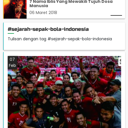
7 Nama Iblis Yang Mewakili Tujuh Dosa
Manusia
06 Maret 2018
#sejarah-sepak-bola-indonesia
Tulisan dengan tag #sejarah-sepak-bola-indonesia
07
Feb