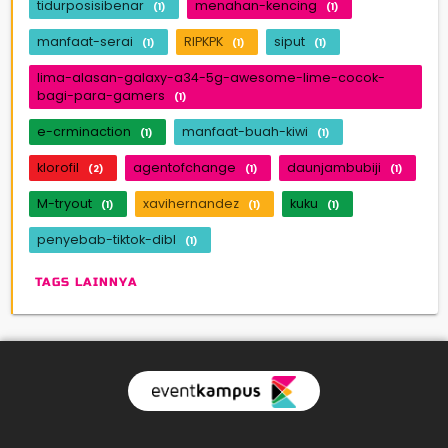
tidurposisibenar
menahan-kencing
(1)
(1)
manfaat-serai
RIPKPK
siput
(1)
(1)
(1)
lima-alasan-galaxy-a34-5g-awesome-lime-cocok-
bagi-para-gamers
(1)
e-crminaction
manfaat-buah-kiwi
(1)
(1)
klorofil
agentofchange
daunjambubiji
(2)
(1)
(1)
M-tryout
xavihernandez
kuku
(1)
(1)
(1)
penyebab-tiktok-dibl
(1)
TAGS LAINNYA