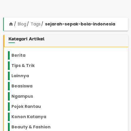
Blog
Tags
sejarah-sepak-bola-indonesia
home
Kategori Artikel
Berita
2199
Tips & Trik
848
Lainnya
1136
Beasiswa
66
Ngampus
27
Pojok Rantau
12
Konon Katanya
12
Beauty & Fashion
14