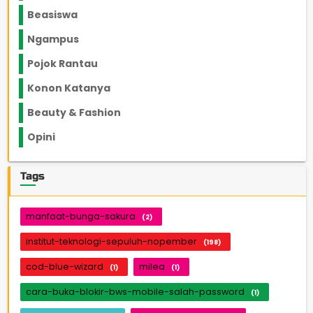
Beasiswa
66
Ngampus
27
Pojok Rantau
12
Konon Katanya
12
Beauty & Fashion
14
Opini
33
Tags
manfaat-bunga-sakura
(2)
institut-teknologi-sepuluh-nopember
(198)
cod-blue-wizard
milea
(1)
(1)
cara-buka-blokir-bws-mobile-salah-password
(1)