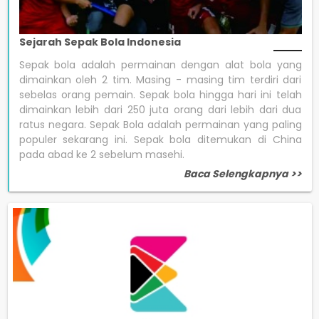
Sejarah Sepak Bola Indonesia
Sepak bola adalah permainan dengan alat bola yang
dimainkan oleh 2 tim. Masing - masing tim terdiri dari
sebelas orang pemain. Sepak bola hingga hari ini telah
dimainkan lebih dari 250 juta orang dari lebih dari dua
ratus negara. Sepak Bola adalah permainan yang paling
populer sekarang ini. Sepak bola ditemukan di China
pada abad ke 2 sebelum masehi.
Baca Selengkapnya >>