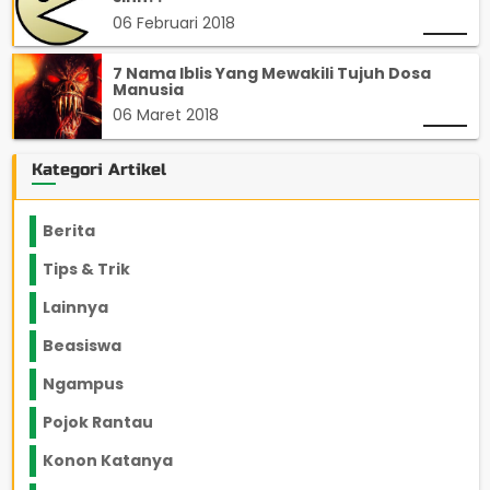
06 Februari 2018
7 Nama Iblis Yang Mewakili Tujuh Dosa
Manusia
06 Maret 2018
Kategori Artikel
Berita
2199
Tips & Trik
848
Lainnya
1136
Beasiswa
66
Ngampus
27
Pojok Rantau
12
Konon Katanya
12