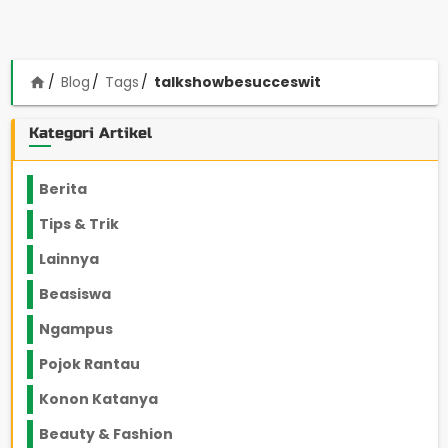
Blog
Tags
talkshowbesucceswit
home
Kategori Artikel
Berita
2199
Tips & Trik
848
Lainnya
1136
Beasiswa
66
Ngampus
27
Pojok Rantau
12
Konon Katanya
12
Beauty & Fashion
14