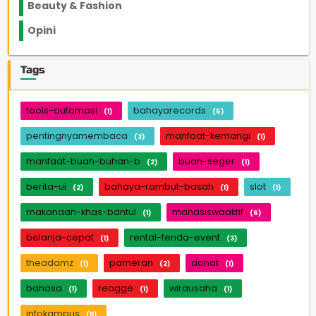
Beauty & Fashion
14
Opini
33
Tags
tools-automasi
bahayarecords
(1)
(5)
pentingnyamembaca
manfaat-kemangi
(3)
(1)
manfaat-buah-buhan-b
buah-seger
(2)
(1)
berita-ui
bahaya-rambut-basah
slot
(2)
(1)
(1)
makanaan-khas-bantul
mahasiswaaktif
(1)
(6)
belanja-cepat
rental-tenda-event
(1)
(3)
theadamz
pameran
donat
(1)
(2)
(1)
bahasa
reagge
wirausaha
(1)
(1)
(1)
infokampus
(11)