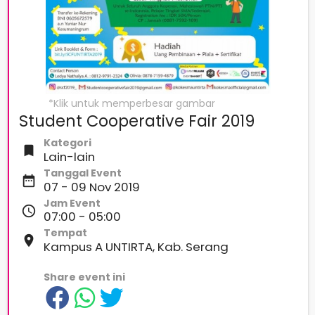
Student Cooperative Fair 2019
Kategori

Lain-lain
Tanggal Event
date_range
07 - 09 Nov 2019
Jam Event
access_time
07:00 - 05:00
Tempat
place
Kampus A UNTIRTA, Kab. Serang
Share event ini