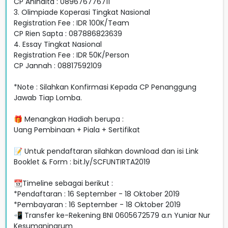
CP Anindita : 089676776711
3. Olimpiade Koperasi Tingkat Nasional
Registration Fee : IDR 100K/Team
CP Rien Sapta : 087886823639
4. Essay Tingkat Nasional
Registration Fee : IDR 50K/Person
CP Jannah : 08817592109
*Note : Silahkan Konfirmasi Kepada CP Penanggung
Jawab Tiap Lomba.
🎁 Menangkan Hadiah berupa :
Uang Pembinaan + Piala + Sertifikat
📝 Untuk pendaftaran silahkan download dan isi Link
Booklet & Form : bit.ly/SCFUNTIRTA2019
📆Timeline sebagai berikut :
*Pendaftaran : 16 September - 18 Oktober 2019
*Pembayaran : 16 September - 18 Oktober 2019
📲 Transfer ke-Rekening BNI 0605672579 a.n Yuniar Nur
Kesumaningrum