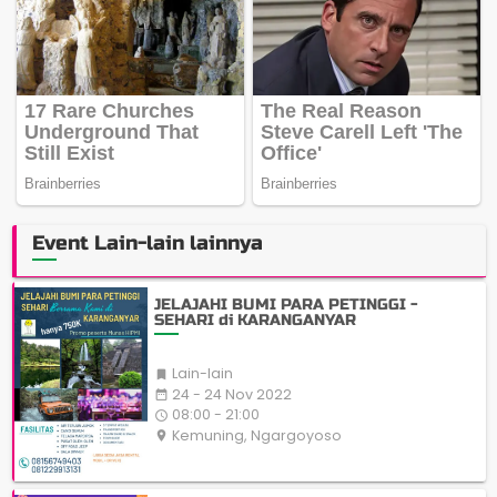
Event Lain-lain lainnya
JELAJAHI BUMI PARA PETINGGI -
SEHARI di KARANGANYAR
Lain-lain

24 - 24 Nov 2022
date_range
08:00 - 21:00
access_time
Kemuning, Ngargoyoso
place