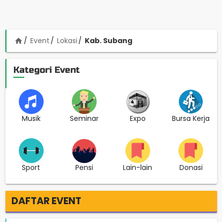
Event
Lokasi
Kab. Subang
home
Kategori Event
Musik
Seminar
Expo
Bursa Kerja
Sport
Pensi
Lain-lain
Donasi
DAFTAR EVENT