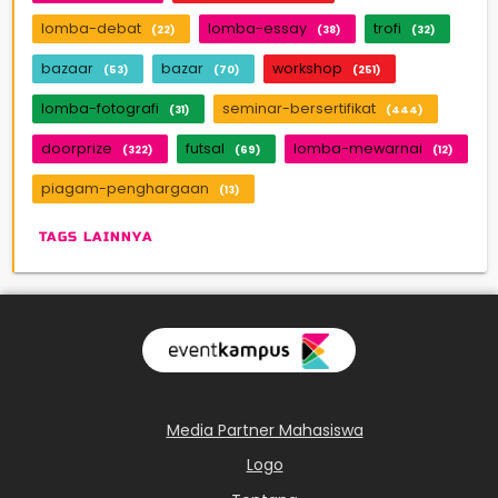
lomba-debat
lomba-essay
trofi
(22)
(38)
(32)
bazaar
bazar
workshop
(53)
(70)
(251)
lomba-fotografi
seminar-bersertifikat
(31)
(444)
doorprize
futsal
lomba-mewarnai
(322)
(69)
(12)
piagam-penghargaan
(13)
TAGS LAINNYA
Media Partner Mahasiswa
Logo