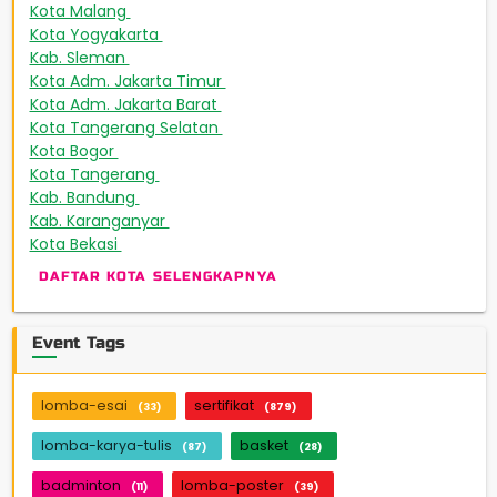
Kota Malang
165
Kota Yogyakarta
163
Kab. Sleman
151
Kota Adm. Jakarta Timur
143
Kota Adm. Jakarta Barat
131
Kota Tangerang Selatan
93
Kota Bogor
88
Kota Tangerang
67
Kab. Bandung
48
Kab. Karanganyar
46
Kota Bekasi
42
DAFTAR KOTA SELENGKAPNYA
Event Tags
lomba-esai
sertifikat
(33)
(879)
lomba-karya-tulis
basket
(87)
(28)
badminton
lomba-poster
(11)
(39)