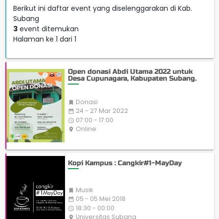
Berikut ini daftar event yang diselenggarakan di Kab.
Subang
3
event ditemukan
Halaman ke 1 dari 1
Open donasi Abdi Utama 2022 untuk
Desa Cupunagara, Kabupaten Subang.
Donasi

24 - 27 Mar 2022
date_range
07:00 - 17:00
access_time
Online
place
Kopi Kampus : Cangkir#1-MayDay
Musik

05 - 05 Mei 2018
date_range
18:30 - 00:00
access_time
Universitas Subang
place