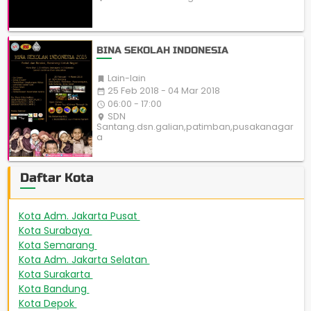
BINA SEKOLAH INDONESIA
Lain-lain

25 Feb 2018 - 04 Mar 2018
date_range
06:00 - 17:00
access_time
SDN
place
Santang.dsn.galian,patimban,pusakanagar
a
Daftar Kota
Kota Adm. Jakarta Pusat
508
Kota Surabaya
449
Kota Semarang
267
Kota Adm. Jakarta Selatan
231
Kota Surakarta
224
Kota Bandung
189
Kota Depok
172