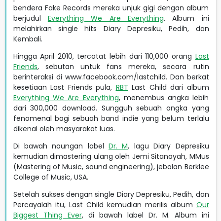
bendera Fake Records mereka unjuk gigi dengan album
berjudul
Everything We Are Everything
. Album ini
melahirkan single hits Diary Depresiku, Pedih, dan
Kembali.
Hingga April 2010, tercatat lebih dari 110,000 orang
Last
Friends
, sebutan untuk fans mereka, secara rutin
berinteraksi di www.facebook.com/lastchild. Dan berkat
kesetiaan Last Friends pula,
RBT
Last Child dari album
Everything We Are Everything
, menembus angka lebih
dari 300,000 download. Sungguh sebuah angka yang
fenomenal bagi sebuah band indie yang belum terlalu
dikenal oleh masyarakat luas.
Di bawah naungan label
Dr. M
, lagu Diary Depresiku
kemudian dimastering ulang oleh Jemi Sitanayah, MMus
(Mastering of Music, sound engineering), jebolan Berklee
College of Music, USA.
Setelah sukses dengan single Diary Depresiku, Pedih, dan
Percayalah itu, Last Child kemudian merilis album
Our
Biggest Thing Ever
, di bawah label Dr. M. Album ini