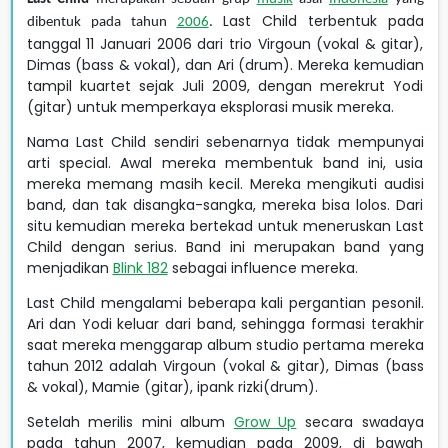
Last Child terbentuk pada
dibentuk pada tahun
2006
.
tanggal 11 Januari 2006 dari trio Virgoun (vokal & gitar),
Dimas (bass & vokal), dan Ari (drum). Mereka kemudian
tampil kuartet sejak Juli 2009, dengan merekrut Yodi
(gitar) untuk memperkaya eksplorasi musik mereka.
Nama Last Child sendiri sebenarnya tidak mempunyai
arti special. Awal mereka membentuk band ini, usia
mereka memang masih kecil. Mereka mengikuti audisi
band, dan tak disangka-sangka, mereka bisa lolos. Dari
situ kemudian mereka bertekad untuk meneruskan Last
Child dengan serius. Band ini merupakan band yang
menjadikan
Blink 182
sebagai influence mereka.
Last Child mengalami beberapa kali pergantian pesonil.
Ari dan Yodi keluar dari band, sehingga formasi terakhir
saat mereka menggarap album studio pertama mereka
tahun 2012 adalah Virgoun (vokal & gitar), Dimas (bass
& vokal), Mamie (gitar), ipank rizki(drum).
Setelah merilis mini album
Grow Up
secara swadaya
pada tahun 2007, kemudian pada 2009, di bawah