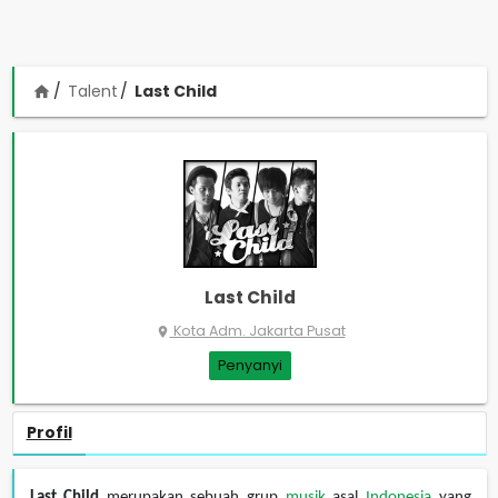
Talent
Last Child
home
Last Child
Kota Adm. Jakarta Pusat
place
Penyanyi
Profil
Last Child
merupakan sebuah grup
musik
asal
Indonesia
yang