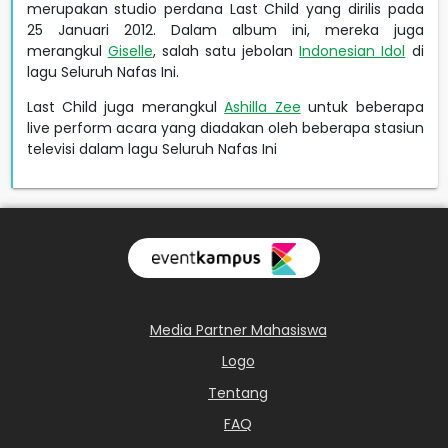
merupakan studio perdana Last Child yang dirilis pada
25 Januari 2012. Dalam album ini, mereka juga
merangkul
Giselle
, salah satu jebolan
Indonesian Idol
di
lagu Seluruh Nafas Ini.
Last Child juga merangkul
Ashilla Zee
untuk beberapa
live perform acara yang diadakan oleh beberapa stasiun
televisi dalam lagu Seluruh Nafas Ini
Media Partner Mahasiswa
Logo
Tentang
FAQ