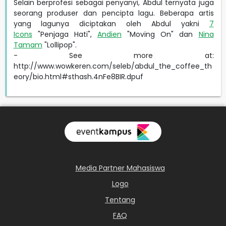
Selain berprofesi sebagai penyanyi, Abdul ternyata juga
seorang produser dan pencipta lagu. Beberapa artis
yang lagunya diciptakan oleh Abdul yakni
7
Icons
"Penjaga Hati",
Andien
"Moving On" dan
Nina
Tamam
"Lollipop".
- See more at:
http://www.wowkeren.com/seleb/abdul_the_coffee_th
eory/bio.html#sthash.4nFe8BIR.dpuf
Media Partner Mahasiswa
Logo
Tentang
FAQ