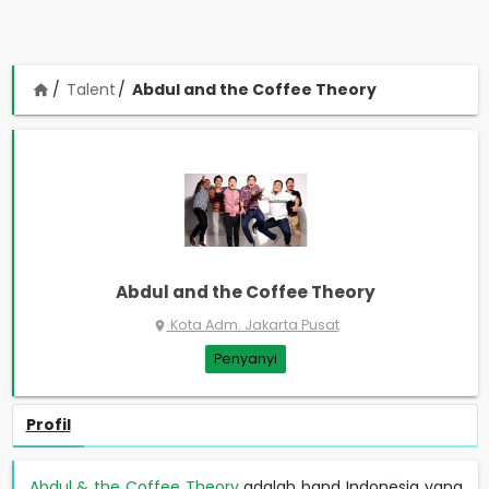
Talent
Abdul and the Coffee Theory
home
Abdul and the Coffee Theory
Kota Adm. Jakarta Pusat
place
Penyanyi
Profil
Abdul & the Coffee Theory
adalah band Indonesia yang