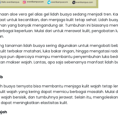
aan aloe vera gel alias gel lidah buaya sedang menjadi tren. Ka
at untuk kecantikan, dan menjaga kulit tetap sehat. Lidah bua
man yang banyak mengandung air. Tumbuhan ini biasanya m
rbagai keperluan. Mulai dari untuk merawat kulit, pengobatan lu
n.
ing tanaman lidah buaya sering digunakan untuk mengobati be
ri kulit terbakar matahari, luka bakar ringan, hingga mengatasi ra
 buaya pun dipercaya mampu membantu penyembuhan luka bedah
dikan makser wajah. Lantas, apa saja sebenarnya manfaat lidah 
ab
ah buaya ternyata bisa membantu menjaga kulit wajah tetap l
kulit wajah yang kering dapat memicu berbagai masalah. Mulai dar
it wajah bersisik, dan tumbuhnya jerawat. Selain itu, mengoleskan
apat meningkatkan elastisitas kulit.
jah