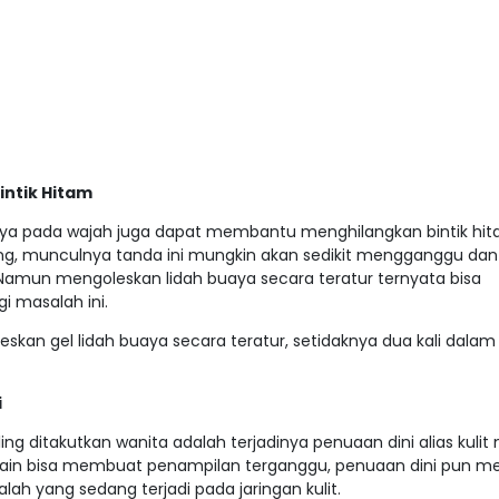
ntik Hitam
aya pada wajah juga dapat membantu menghilangkan bintik hi
rang, munculnya tanda ini mungkin akan sedikit mengganggu dan
amun mengoleskan lidah buaya secara teratur ternyata bisa
masalah ini.
kan gel lidah buaya secara teratur, setidaknya dua kali dalam
i
ling ditakutkan wanita adalah terjadinya penuaan dini alias kuli
lain bisa membuat penampilan terganggu, penuaan dini pun m
h yang sedang terjadi pada jaringan kulit.