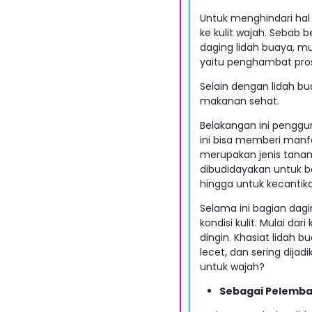
Untuk menghindari hal i
ke kulit wajah. Sebab
daging lidah buaya, mul
yaitu penghambat pro
Selain dengan lidah b
makanan sehat.
Belakangan ini penggun
ini bisa memberi manfa
merupakan jenis tana
dibudidayakan untuk be
hingga untuk kecantika
Selama ini bagian dag
kondisi kulit. Mulai da
dingin. Khasiat lidah
lecet, dan sering dija
untuk wajah?
Sebagai Pelemb