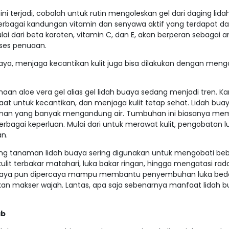
ni terjadi, cobalah untuk rutin mengoleskan gel dari daging lid
 berbagai kandungan vitamin dan senyawa aktif yang terdapat d
ai dari beta karoten, vitamin C, dan E, akan berperan sebagai an
ses penuaan.
uaya, menjaga kecantikan kulit juga bisa dilakukan dengan men
aan aloe vera gel alias gel lidah buaya sedang menjadi tren. Ka
at untuk kecantikan, dan menjaga kulit tetap sehat. Lidah bua
man yang banyak mengandung air. Tumbuhan ini biasanya m
rbagai keperluan. Mulai dari untuk merawat kulit, pengobatan lu
n.
ing tanaman lidah buaya sering digunakan untuk mengobati be
ri kulit terbakar matahari, luka bakar ringan, hingga mengatasi ra
 buaya pun dipercaya mampu membantu penyembuhan luka bedah
dikan makser wajah. Lantas, apa saja sebenarnya manfaat lidah 
ab