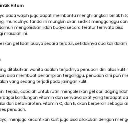
ntik Hitam
aya pada wajah juga dapat membantu menghilangkan bintik hi
rang, munculnya tanda ini mungkin akan sedikit mengganggu dan
amun mengoleskan lidah buaya secara teratur ternyata bisa
masalah ini.
kan gel lidah buaya secara teratur, setidaknya dua kali dalam
i
ling ditakutkan wanita adalah terjadinya penuaan dini alias kuli
lain bisa membuat penampilan terganggu, penuaan dini pun m
h yang sedang terjadi pada jaringan kulit.
ni terjadi, cobalah untuk rutin mengoleskan gel dari daging lid
 berbagai kandungan vitamin dan senyawa aktif yang terdapat d
ai dari beta karoten, vitamin C, dan E, akan berperan sebagai an
ses penuaan.
uaya, menjaga kecantikan kulit juga bisa dilakukan dengan men