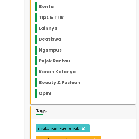
Berita
2199
Tips & Trik
848
Lainnya
1136
Beasiswa
66
Ngampus
27
Pojok Rantau
12
Konon Katanya
12
Beauty & Fashion
14
Opini
33
Tags
makanan-kue-enak
(1)