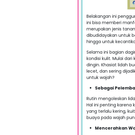
Belakangan ini penggun
ini bisa memberi manfa
merupakan jenis tana
dibudidayakan untuk be
hingga untuk kecantika
Selama ini bagian dag
kondisi kulit. Mulai da
dingin. Khasiat lidah
lecet, dan sering dija
untuk wajah?
Sebagai Pelemb
Rutin mengoleskan lid
Hal ini penting karena 
yang terlalu kering, ku
buaya pada wajah pun d
Mencerahkan Wa