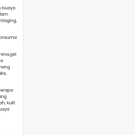
ah buaya
alam
tiaging,
gonsumsi
rena,gel
ya
emang
ka,
berapa
dang
, kulit
buaya