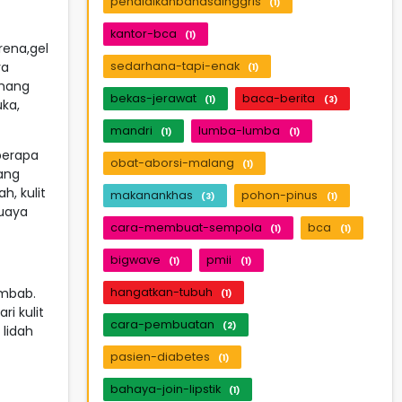
pendidikanbahasainggris
(1)
kantor-bca
(1)
rena,gel
ya
sedarhana-tapi-enak
(1)
emang
bekas-jerawat
baca-berita
(1)
(3)
ka,
mandri
lumba-lumba
(1)
(1)
berapa
obat-aborsi-malang
(1)
dang
, kulit
makanankhas
pohon-pinus
(3)
(1)
buaya
cara-membuat-sempola
bca
(1)
(1)
bigwave
pmii
(1)
(1)
embab.
hangatkan-tubuh
(1)
i kulit
cara-pembuatan
(2)
 lidah
pasien-diabetes
(1)
bahaya-join-lipstik
(1)