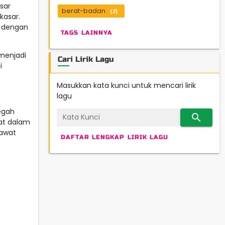
sar
berat-badan
(2)
kasar.
h dengan
TAGS LAINNYA
menjadi
Cari Lirik Lagu
i
Masukkan kata kunci untuk mencari lirik
lagu
egah
search
pat dalam
rawat
DAFTAR LENGKAP LIRIK LAGU