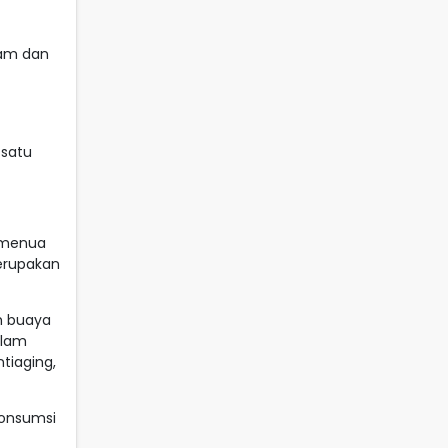
tam dan
 satu
t menua
erupakan
ah buaya
alam
tiaging,
gonsumsi