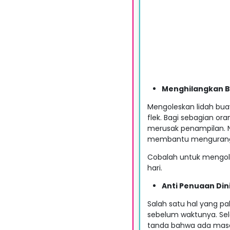
Menghilangkan Bi
Mengoleskan lidah bu
flek. Bagi sebagian o
merusak penampilan. N
membantu mengurangi 
Cobalah untuk mengoles
hari.
Anti Penuaan Din
Salah satu hal yang pa
sebelum waktunya. Se
tanda bahwa ada masala