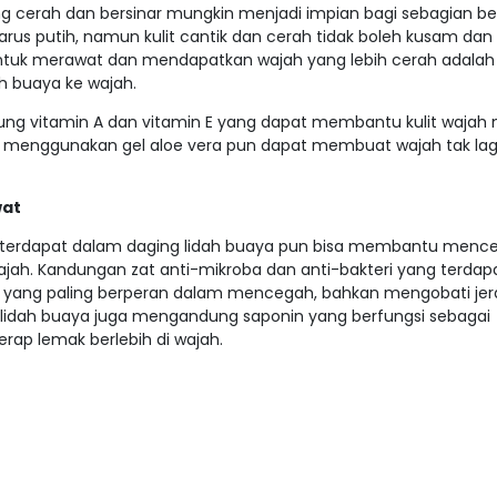
ang cerah dan bersinar mungkin menjadi impian bagi sebagian be
harus putih, namun kulit cantik dan cerah tidak boleh kusam dan 
untuk merawat dan mendapatkan wajah yang lebih cerah adala
h buaya ke wajah.
g vitamin A dan vitamin E yang dapat membantu kulit wajah 
n menggunakan gel aloe vera pun dapat membuat wajah tak lag
wat
 terdapat dalam daging lidah buaya pun bisa membantu menc
wajah. Kandungan zat anti-mikroba dan anti-bakteri yang terda
 yang paling berperan dalam mencegah, bahkan mengobati je
l lidah buaya juga mengandung saponin yang berfungsi sebagai
rap lemak berlebih di wajah.