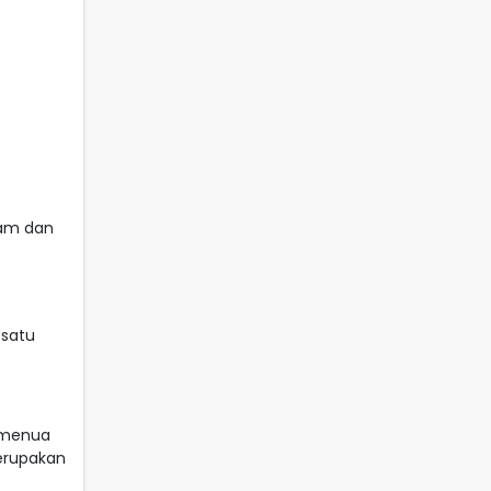
tam dan
 satu
t menua
erupakan