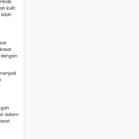
embab.
i kulit
 lidah
sar
kasar.
h dengan
menjadi
i
egah
pat dalam
rawat