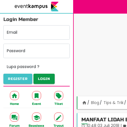
Login Member
Email
Password
Lupa password ?
REGISTER
LOGIN
Blog
Tips & Trik
home
Home
Event
Tiket
MANFAAT LIDAH 
10:48 03 Juli 2018
|
access_time
label
Forum
Beasiswa
Tryout