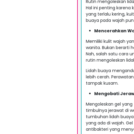
Rutin mengoleskan lid
Hal ini penting karena 
yang terlalu kering, ku
buaya pada wajah pun d
Mencerahkan Wa
Memiliki kulit wajah y
wanita. Bukan berarti 
Nah, salah satu cara 
rutin mengoleskan lida
Lidah buaya mengandun
lebih cerah. Perawata
tampak kusam.
Mengobati Jera
Mengoleskan gel yang
timbulnya jerawat di 
tumbuhan lidah buaya
yang ada di wajah. Ge
antibakteri yang menye