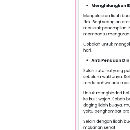
Menghilangkan Bi
Mengoleskan lidah bu
flek. Bagi sebagian o
merusak penampilan. N
membantu mengurangi 
Cobalah untuk mengoles
hari.
Anti Penuaan Din
Salah satu hal yang pa
sebelum waktunya. Se
tanda bahwa ada masala
Untuk menghindari hal i
ke kulit wajah. Sebab
daging lidah buaya, mul
yaitu penghambat pro
Selain dengan lidah b
makanan sehat.