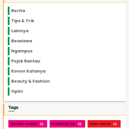
Berita
2199
Tips & Trik
848
Lainnya
1136
Beasiswa
66
Ngampus
27
Pojok Rantau
12
Konon Katanya
12
Beauty & Fashion
14
Opini
33
Tags
senam-wajah
manfaat-jus
kuku-sehat
(1)
(1)
(1)