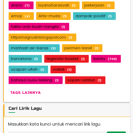
alami
IsyanaSarasvati
pekerjaan
(7)
(1)
(1)
emoji
Artis-muda
dampak-positif
(4)
(1)
(1)
fakta-unik-buah-nangka
(1)
httpsmagrudinblogspotcom
(1)
manfaat-air-beras
permen-karet
(2)
(1)
barcelona
legenda-basket
berita
(1)
(1)
(700)
ucapan-ultah
coklat
(1)
(2)
bahaya-susu-kaleng
sopan-santun
(1)
(1)
TAGS LAINNYA
Cari Lirik Lagu
Masukkan kata kunci untuk mencari lirik lagu