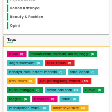
Konon Katanya
12
Beauty & Fashion
14
Opini
33
Tags
bivak
menurunkan-tekanan-darah-tinggi
(1)
(1)
segalapenyakit
telur-rebus
(1)
(1)
bahaya-mie-instant-mentah
cara-cepat
(1)
(1)
ikan-dewa
jual-perangsang-wanita
(1)
(92)
buah-manggis
event-nasional
rumus
(1)
(2)
(1)
tangsel
barcode
adab
(1)
(1)
(1)
manajemen-waktu
infomasyarakat
(1)
(5)