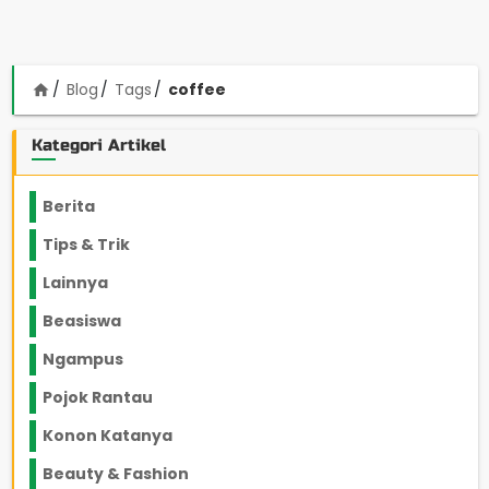
Blog
Tags
coffee
home
Kategori Artikel
Berita
2199
Tips & Trik
848
Lainnya
1136
Beasiswa
66
Ngampus
27
Pojok Rantau
12
Konon Katanya
12
Beauty & Fashion
14