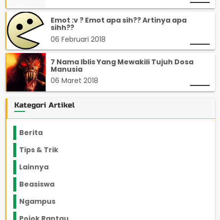
Emot :v ? Emot apa sih?? Artinya apa
sihh??
06 Februari 2018
7 Nama Iblis Yang Mewakili Tujuh Dosa
Manusia
06 Maret 2018
Kategori Artikel
Berita
2199
Tips & Trik
848
Lainnya
1136
Beasiswa
66
Ngampus
27
Pojok Rantau
12