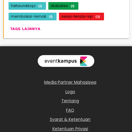
faktaunikkopi
diabetes
(1)
(1)
membakar-lemak
sewa-tenda-vip
(1)
(3)
TAGS LAINNYA
Media Partner Mahasiswa
Logo
Tentang
FAQ
Syarat & Ketentuan
Ketentuan Privasi