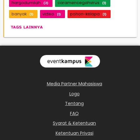
hargodumilah
caramencegahvirus
(2)
(1)
banyak
video
pohon-kelapa
(1)
(1)
(1)
TAGS LAINNYA
Media Partner Mahasiswa
Logo
Tentang
FAQ
Syarat & Ketentuan
Ketentuan Privasi