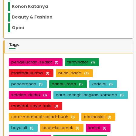
Konon Katanya
12
Beauty & Fashion
14
Opini
33
Tags
pengeluaran-sedikit
terminator
(1)
(1)
manfaat-kurma
buah-naga
(1)
(2)
pencerahan
danau-toba
kedelai
(1)
(1)
(1)
setelah-duduk
cara-menghilangkan-komedo
(1)
(1)
manfaat-sayur-kale
(1)
cara-membuat-salad-buah
berkhasiat
(1)
(1)
boyolali
buah-kesemek
kartini
(1)
(1)
(1)