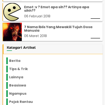
Emot :v ? Emot apa sih?? Artinya apa
sihh??
06 Februari 2018
7 Nama Iblis Yang Mewakili Tujuh Dosa
Manusia
06 Maret 2018
Kategori Artikel
Berita
2199
Tips & Trik
848
Lainnya
1136
Beasiswa
66
Ngampus
27
Pojok Rantau
12