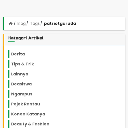
Blog
Tags
patriotgaruda
home
Kategori Artikel
Berita
2199
Tips & Trik
848
Lainnya
1136
Beasiswa
66
Ngampus
27
Pojok Rantau
12
Konon Katanya
12
Beauty & Fashion
14