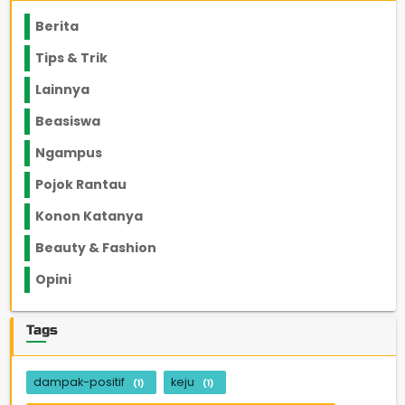
Berita
2199
Tips & Trik
848
Lainnya
1136
Beasiswa
66
Ngampus
27
Pojok Rantau
12
Konon Katanya
12
Beauty & Fashion
14
Opini
33
Tags
dampak-positif
keju
(1)
(1)