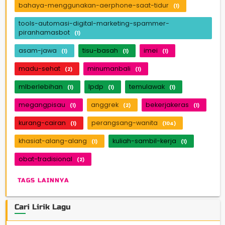
bahaya-menggunakan-aerphone-saat-tidur
(1)
tools-automasi-digital-marketing-spammer-
piranhamasbot
(1)
asam-jawa
tisu-basah
imei
(1)
(1)
(1)
madu-sehat
minumanbali
(2)
(1)
mlberlebihan
lpdp
temulawak
(1)
(1)
(1)
megangpisau
anggrek
bekerjakeras
(1)
(2)
(1)
kurang-cairan
perangsang-wanita
(1)
(104)
khasiat-alang-alang
kuliah-sambil-kerja
(1)
(1)
obat-tradisional
(2)
TAGS LAINNYA
Cari Lirik Lagu