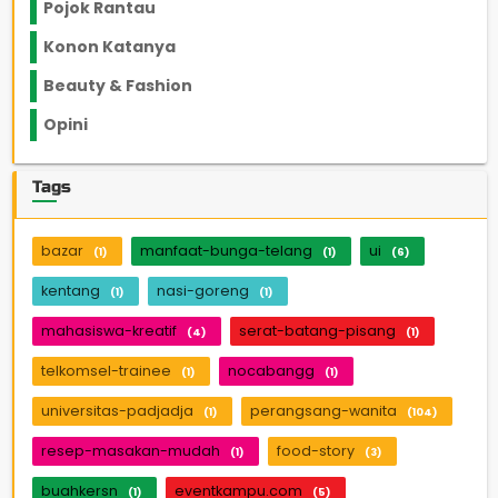
Pojok Rantau
12
Konon Katanya
12
Beauty & Fashion
14
Opini
33
Tags
bazar
manfaat-bunga-telang
ui
(1)
(1)
(6)
kentang
nasi-goreng
(1)
(1)
mahasiswa-kreatif
serat-batang-pisang
(4)
(1)
telkomsel-trainee
nocabangg
(1)
(1)
universitas-padjadja
perangsang-wanita
(1)
(104)
resep-masakan-mudah
food-story
(1)
(3)
buahkersn
eventkampu.com
(1)
(5)