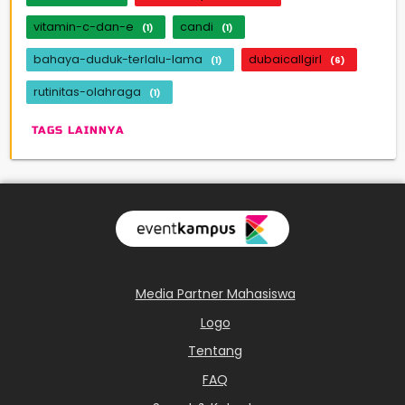
vitamin-c-dan-e
candi
(1)
(1)
bahaya-duduk-terlalu-lama
dubaicallgirl
(1)
(6)
rutinitas-olahraga
(1)
TAGS LAINNYA
Media Partner Mahasiswa
Logo
Tentang
FAQ