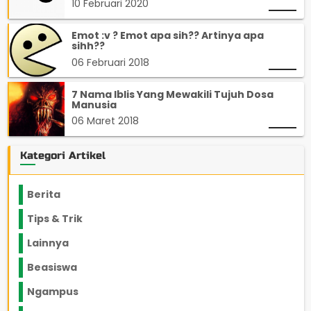
10 Februari 2020
Emot :v ? Emot apa sih?? Artinya apa
sihh??
06 Februari 2018
7 Nama Iblis Yang Mewakili Tujuh Dosa
Manusia
06 Maret 2018
Kategori Artikel
Berita
2199
Tips & Trik
848
Lainnya
1136
Beasiswa
66
Ngampus
27