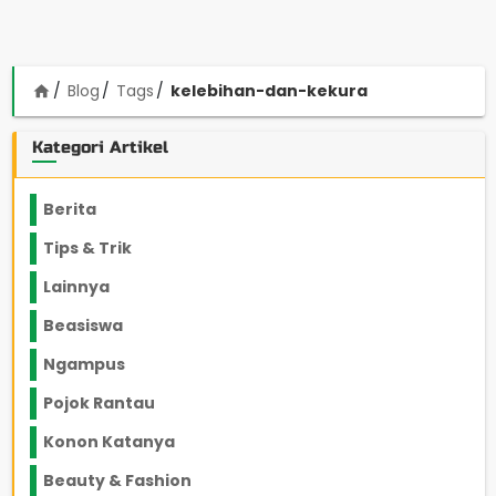
Blog
Tags
kelebihan-dan-kekura
home
Kategori Artikel
Berita
2199
Tips & Trik
848
Lainnya
1136
Beasiswa
66
Ngampus
27
Pojok Rantau
12
Konon Katanya
12
Beauty & Fashion
14