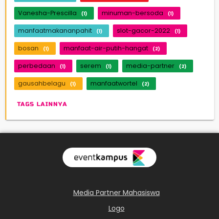
Vanesha-Prescilla
minuman-bersoda
(1)
(1)
manfaatmakananpahit
slot-gacor-2022
(1)
(1)
bosan
manfaat-air-putih-hangat
(1)
(2)
perbedaan
serem
media-partner
(1)
(1)
(2)
gausahbelagu
manfaatwortel
(1)
(2)
TAGS LAINNYA
Media Partner Mahasiswa
Logo