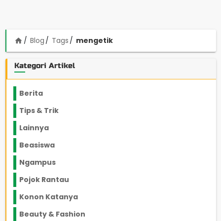
Blog
Tags
mengetik
home
Kategori Artikel
Berita
2199
Tips & Trik
848
Lainnya
1136
Beasiswa
66
Ngampus
27
Pojok Rantau
12
Konon Katanya
12
Beauty & Fashion
14