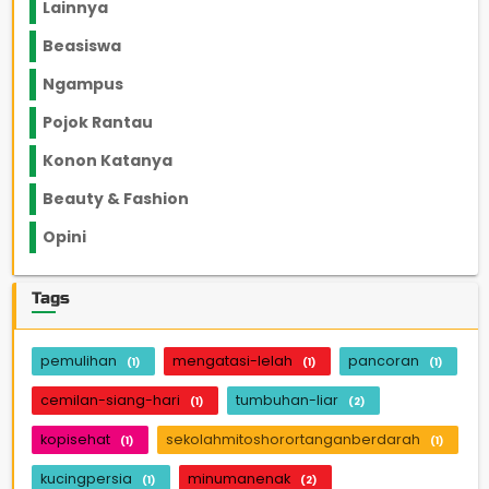
Lainnya
1136
Beasiswa
66
Ngampus
27
Pojok Rantau
12
Konon Katanya
12
Beauty & Fashion
14
Opini
33
Tags
pemulihan
mengatasi-lelah
pancoran
(1)
(1)
(1)
cemilan-siang-hari
tumbuhan-liar
(1)
(2)
kopisehat
sekolahmitoshorortanganberdarah
(1)
(1)
kucingpersia
minumanenak
(1)
(2)