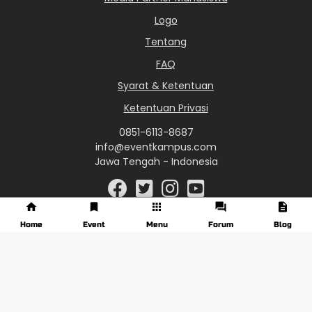
Logo
Tentang
FAQ
Syarat & Ketentuan
Ketentuan Privasi
0851-6113-8687
info@eventkampus.com
Jawa Tengah - Indonesia
Home
Event
Menu
Forum
Blog
© 2017 - 2026 EventKampus.com. All Rights Reserved.
Made with
♥
by KreasiWeb.