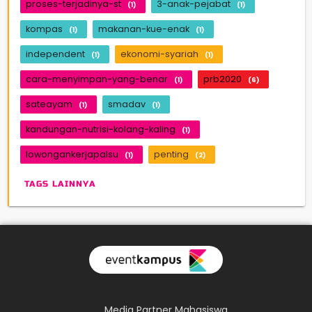
proses-terjadinya-st
3-anak-pejabat
(1)
(1)
kompas
makanan-kue-enak
(1)
(1)
independent
ekonomi-syariah
(1)
(1)
cara-menyimpan-yang-benar
prb2020
(1)
(6)
sateayam
smadav
(1)
(1)
kandungan-nutrisi-kolang-kaling
(1)
lowongankerjapalsu
penting
(1)
(2)
TAGS LAINNYA
Media Partner Mahasiswa