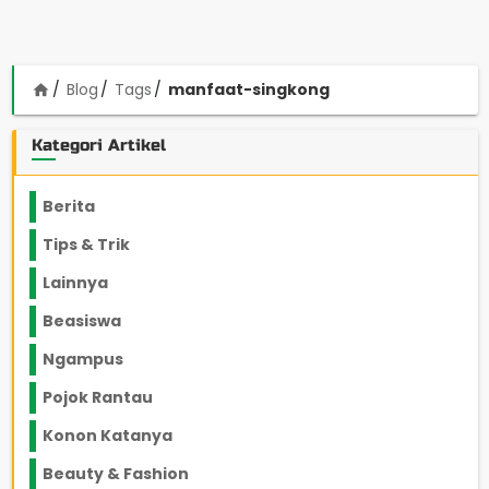
Blog
Tags
manfaat-singkong
home
Kategori Artikel
Berita
2199
Tips & Trik
848
Lainnya
1136
Beasiswa
66
Ngampus
27
Pojok Rantau
12
Konon Katanya
12
Beauty & Fashion
14