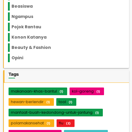
Beasiswa
66
Ngampus
27
Pojok Rantau
12
Konon Katanya
12
Beauty & Fashion
14
Opini
33
Tags
makanaan-khas-bantul
kol-goreng
(1)
(1)
hewan-berlendir
tool
(1)
(1)
manfaat-buah-kedondong-untuk-jantung
(1)
polamakansehat
flu
(1)
(2)