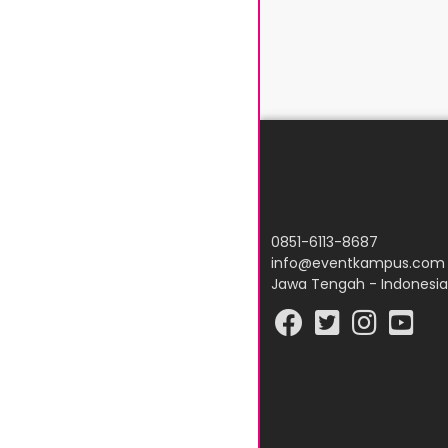
0851-6113-8687
info@eventkampus.com
Jawa Tengah - Indonesia