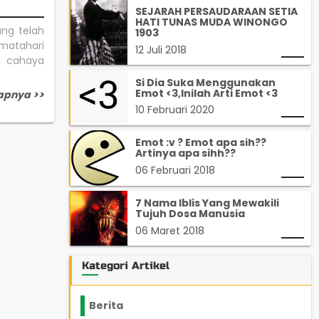
SEJARAH PERSAUDARAAN SETIA
HATI TUNAS MUDA WINONGO
ang telah
1903
 matahari
12 Juli 2018
 cahaya
Si Dia Suka Menggunakan
Emot <3,Inilah Arti Emot <3
apnya >>
10 Februari 2020
Emot :v ? Emot apa sih??
Artinya apa sihh??
06 Februari 2018
7 Nama Iblis Yang Mewakili
Tujuh Dosa Manusia
06 Maret 2018
Kategori Artikel
Berita
2199