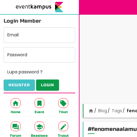
Login Member
Email
Password
Lupa password ?
REGISTER
LOGIN
Blog
Tags
fen
home
Home
Event
Tiket
#fenomenaalamu
Forum
Beasiswa
Tryout