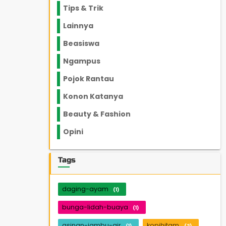
Tips & Trik
848
Lainnya
1136
Beasiswa
66
Ngampus
27
Pojok Rantau
12
Konon Katanya
12
Beauty & Fashion
14
Opini
33
Tags
daging-ayam
(1)
bunga-lidah-buaya
(1)
asinan-jambu-air
kopihitam
(1)
(2)