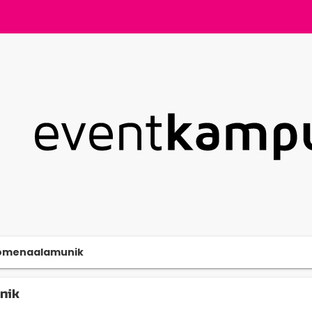
omenaalamunik
nik