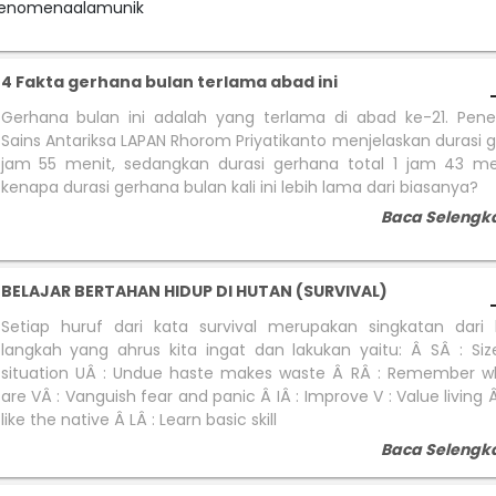
#fenomenaalamunik
4 Fakta gerhana bulan terlama abad ini
Gerhana bulan ini adalah yang terlama di abad ke-21. Penel
Sains Antariksa LAPAN Rhorom Priyatikanto menjelaskan durasi 
jam 55 menit, sedangkan durasi gerhana total 1 jam 43 men
kenapa durasi gerhana bulan kali ini lebih lama dari biasanya?
Baca Selengk
BELAJAR BERTAHAN HIDUP DI HUTAN (SURVIVAL)
Setiap huruf dari kata survival merupakan singkatan dari 
langkah yang ahrus kita ingat dan lakukan yaitu: Â SÂ : Si
situation UÂ : Undue haste makes waste Â RÂ : Remember w
are VÂ : Vanguish fear and panic Â IÂ : Improve V : Value living 
like the native Â LÂ : Learn basic skill
Baca Selengk