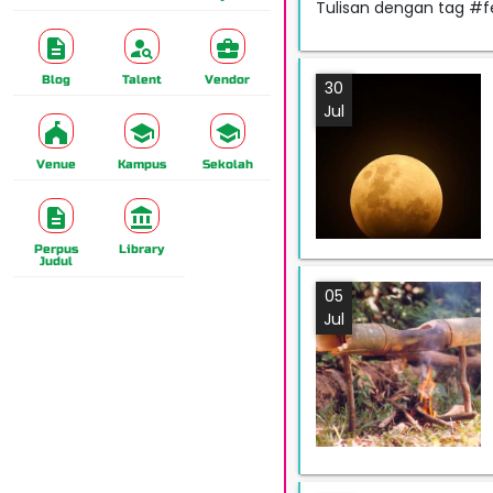
Tulisan dengan tag 
Blog
Talent
Vendor
30
Jul
Venue
Kampus
Sekolah
Perpus
Library
Judul
05
Jul