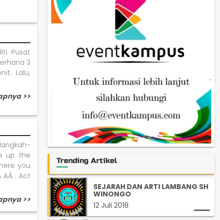
iti Pusat
gerhana 3
it. Lalu,
apnya >>
langkah-
ze up the
Trending Artikel
here you
Â AÂ : Act
SEJARAH DAN ARTI LAMBANG SH
WINONGO
apnya >>
12 Juli 2018