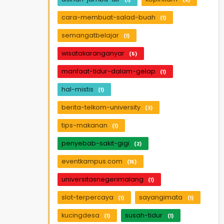
cara-membuat-salad-buah
(1)
semangatbelajar
(1)
wisatakaranganyar
(5)
manfaat-tidur-dalam-gelap
(1)
hal-mistis
(1)
berita-telkom-university
(3)
tips-makanan
(1)
penyebab-sakit-gigi
(2)
eventkampus.com
(15)
universitasnegerimalang
(1)
slot-terpercaya
sayangimata
(1)
(1)
kucingdesa
susah-tidur
(1)
(1)