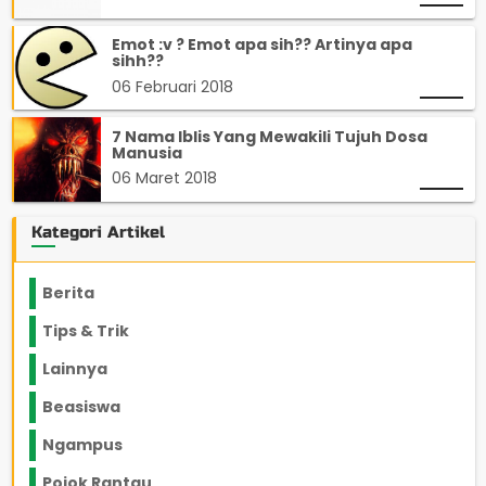
Emot :v ? Emot apa sih?? Artinya apa
sihh??
06 Februari 2018
7 Nama Iblis Yang Mewakili Tujuh Dosa
Manusia
06 Maret 2018
Kategori Artikel
Berita
2199
Tips & Trik
848
Lainnya
1136
Beasiswa
66
Ngampus
27
Pojok Rantau
12