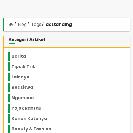
Blog
Tags
acstanding
home
Kategori Artikel
Berita
2199
Tips & Trik
848
Lainnya
1136
Beasiswa
66
Ngampus
27
Pojok Rantau
12
Konon Katanya
12
Beauty & Fashion
14