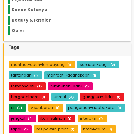
Konon Katanya
12
Beauty & Fashion
14
Opini
33
Tags
manfaat-daun-lembayung
sarapan-pagi
(1)
(2)
tantangan
manfaat-kacangkapri
(1)
(1)
temansejati
tumbuhan-paku
(2)
(1)
hargodalaem
unmul
gangguan-tidur
(1)
(4)
(1)
ui
viscabarca
pengertian-adobe-pre
(6)
(1)
(1)
jengkol
ikan-salmon
interaksi
(1)
(1)
(1)
tapai
ms.power-point
hmdekpum
(1)
(1)
(1)