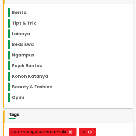
Berita
2199
Tips & Trik
848
Lainnya
1136
Beasiswa
66
Ngampus
27
Pojok Rantau
12
Konon Katanya
12
Beauty & Fashion
14
Opini
33
Tags
cara-mengatasi-kram-kaki
te
(1)
(1)