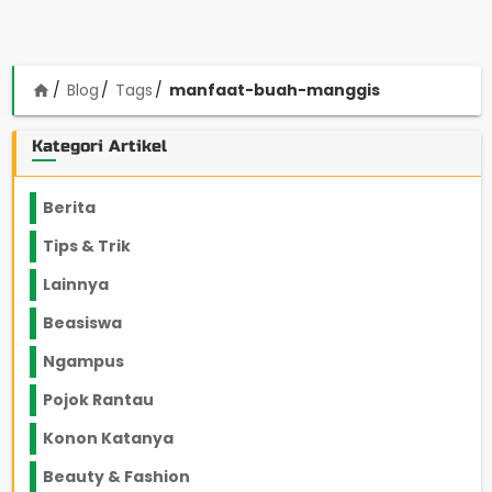
Blog
Tags
manfaat-buah-manggis
home
Kategori Artikel
Berita
2199
Tips & Trik
848
Lainnya
1136
Beasiswa
66
Ngampus
27
Pojok Rantau
12
Konon Katanya
12
Beauty & Fashion
14