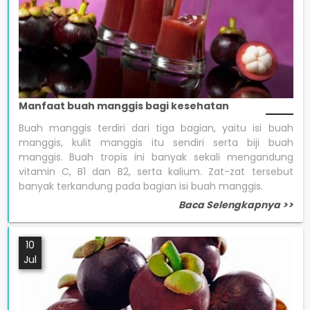
Manfaat buah manggis bagi kesehatan
Buah manggis terdiri dari tiga bagian, yaitu isi buah
manggis, kulit manggis itu sendiri serta biji buah
manggis. Buah tropis ini banyak sekali mengandung
vitamin C, B1 dan B2, serta kalium. Zat-zat tersebut
banyak terkandung pada bagian isi buah manggis.
Baca Selengkapnya >>
10
Jul