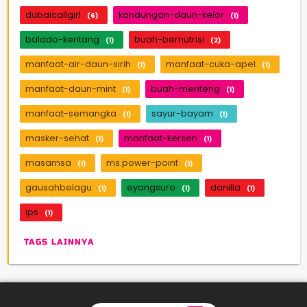
dubaicallgirl
kandungan-daun-kelor
(6)
(1)
balado-kentang
buah-bernutrisi
(1)
(2)
manfaat-air-daun-sirih
manfaat-cuka-apel
(1)
(1)
manfaat-daun-mint
buah-menteng
(1)
(1)
manfaat-semangka
sayur-bayam
(1)
(1)
masker-sehat
manfaat-kersen
(1)
(1)
masamsa
ms.power-point
(1)
(1)
gausahbelagu
eyangsuro
danilla
(1)
(1)
(1)
ips
(1)
TAGS LAINNYA