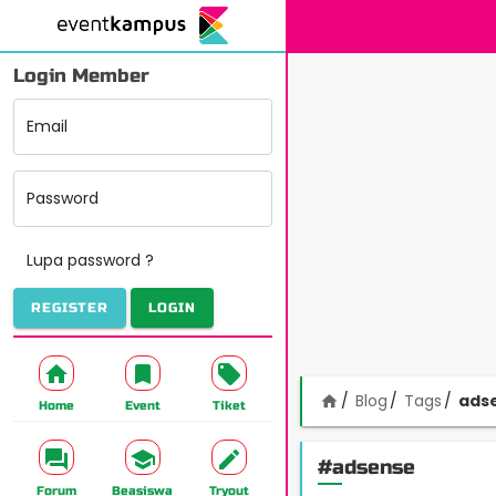
Login Member
Email
Password
Lupa password ?
REGISTER
LOGIN
Blog
Tags
ads
home
Home
Event
Tiket
#adsense
Forum
Beasiswa
Tryout