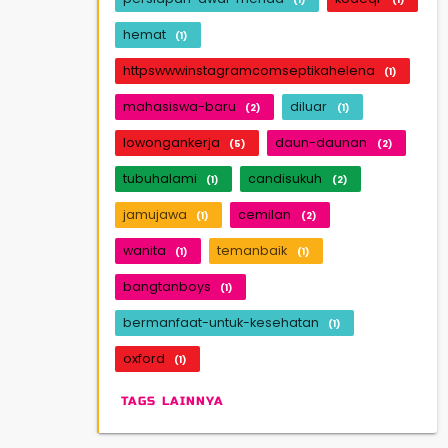
hemat
(1)
httpswwwinstagramcomseptikahelena
(1)
mahasiswa-baru
diluar
(2)
(1)
lowongankerja
daun-daunan
(5)
(2)
tubuhalami
candisukuh
(1)
(2)
jamujawa
cemilan
(1)
(2)
wanita
temanbaik
(1)
(1)
bangtanboys
(1)
bermanfaat-untuk-kesehatan
(1)
oxford
(1)
TAGS LAINNYA