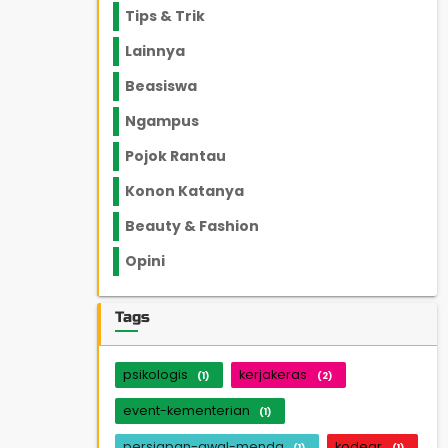
Tips & Trik
848
Lainnya
1136
Beasiswa
66
Ngampus
27
Pojok Rantau
12
Konon Katanya
12
Beauty & Fashion
14
Opini
33
Tags
psikologis
kerjakeras
(1)
(2)
event-kementerian
(1)
persiapan-awal-menda
kodeqr
(1)
(1)