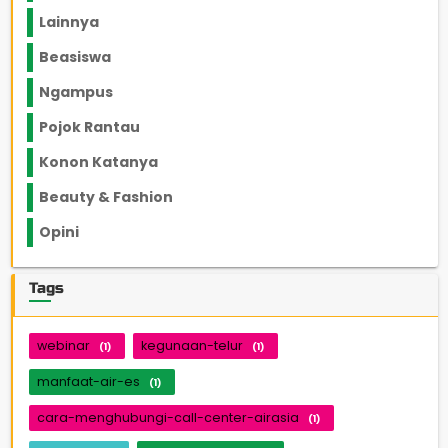
Lainnya
1136
Beasiswa
66
Ngampus
27
Pojok Rantau
12
Konon Katanya
12
Beauty & Fashion
14
Opini
33
Tags
webinar
kegunaan-telur
(1)
(1)
manfaat-air-es
(1)
cara-menghubungi-call-center-airasia
(1)