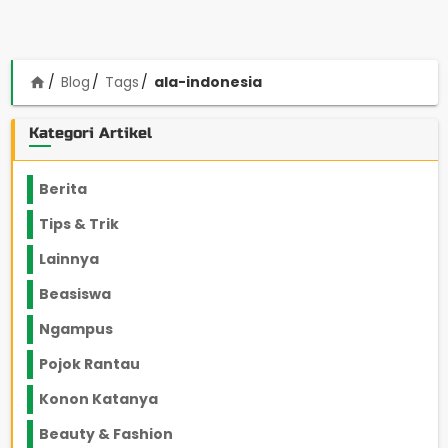
Blog
Tags
ala-indonesia
home
Kategori Artikel
Berita
2199
Tips & Trik
848
Lainnya
1136
Beasiswa
66
Ngampus
27
Pojok Rantau
12
Konon Katanya
12
Beauty & Fashion
14