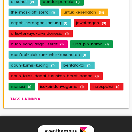
airsehat
pendakipemula
(2)
(1)
the-mask-off-zorro
untuk-kesehatan
(1)
(18)
cegah-serangan-jantung
jawatengah
(1)
(3)
artis-terkaya-di-indonesia
(1)
buah-yang-tinggi-serat
lupa-pin-brimo
(1)
(1)
manfaat-ciplukan-untuk-kesehatan
(1)
daun-kumis-kucing
beritafakta
(1)
(1)
daun-talas-dapat-turunkan-berat-badan
(1)
manusi
isu-pindah-agama
introspeksi
(1)
(1)
(1)
TAGS LAINNYA