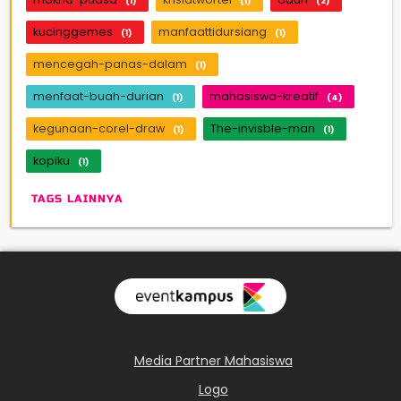
(1)
(1)
(2)
kucinggemes
manfaattidursiang
(1)
(1)
mencegah-panas-dalam
(1)
menfaat-buah-durian
mahasiswa-kreatif
(1)
(4)
kegunaan-corel-draw
The-invisble-man
(1)
(1)
kopiku
(1)
TAGS LAINNYA
Media Partner Mahasiswa
Logo