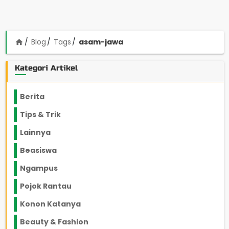
Blog
Tags
asam-jawa
home
Kategori Artikel
Berita
2199
Tips & Trik
848
Lainnya
1136
Beasiswa
66
Ngampus
27
Pojok Rantau
12
Konon Katanya
12
Beauty & Fashion
14