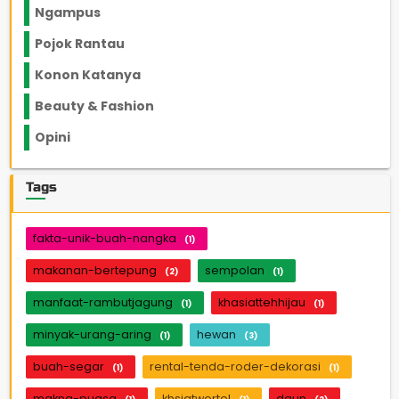
Ngampus
27
Pojok Rantau
12
Konon Katanya
12
Beauty & Fashion
14
Opini
33
Tags
fakta-unik-buah-nangka
(1)
makanan-bertepung
sempolan
(2)
(1)
manfaat-rambutjagung
khasiattehhijau
(1)
(1)
minyak-urang-aring
hewan
(1)
(3)
buah-segar
rental-tenda-roder-dekorasi
(1)
(1)
makna-puasa
khsiatwortel
daun