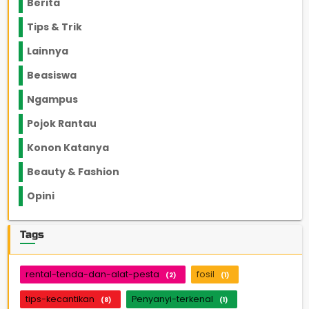
Berita
2199
Tips & Trik
848
Lainnya
1136
Beasiswa
66
Ngampus
27
Pojok Rantau
12
Konon Katanya
12
Beauty & Fashion
14
Opini
33
Tags
rental-tenda-dan-alat-pesta
fosil
(2)
(1)
tips-kecantikan
Penyanyi-terkenal
(8)
(1)