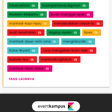
fcbarcelona
buangairbesardigunun
(1)
(1)
Nadiem-Makarim
buah-mangga-apel
(1)
(1)
manfaat-kopi-hijau
menyebabkan-cepat-tu
(1)
(1)
buat-kesehatan
daging-ayam
tipes
(1)
(1)
(1)
manfaat-daun-sirih-cina
menghiburdiri
(1)
(1)
Kobe-Bryant
cara-mengatasi-kram-kaki
(1)
(1)
bubble-tea
manfaatbagitubuh
(1)
(1)
manfaat-daun-katuk
(1)
TAGS LAINNYA