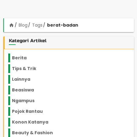
Blog
Tags
berat-badan
home
Kategori Artikel
Berita
2199
Tips & Trik
848
Lainnya
1136
Beasiswa
66
Ngampus
27
Pojok Rantau
12
Konon Katanya
12
Beauty & Fashion
14