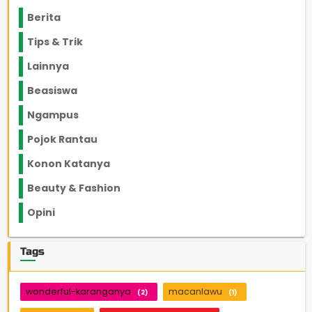
Berita
2199
Tips & Trik
848
Lainnya
1136
Beasiswa
66
Ngampus
27
Pojok Rantau
12
Konon Katanya
12
Beauty & Fashion
14
Opini
33
Tags
wonderful-karanganya
macanlawu
(2)
(1)