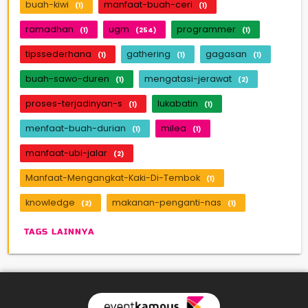
buah-kiwi
manfaat-buah-ceri
(1)
(1)
ramadhan
ugm
programmer
(1)
(254)
(1)
tipssederhana
gathering
gagasan
(1)
(1)
(1)
buah-sawo-duren
mengatasi-jerawat
(1)
(2)
proses-terjadinyan-s
lukabatin
(1)
(1)
menfaat-buah-durian
milea
(1)
(1)
manfaat-ubi-jalar
(2)
Manfaat-Mengangkat-Kaki-Di-Tembok
(1)
knowledge
makanan-penganti-nas
(2)
(1)
TAGS LAINNYA