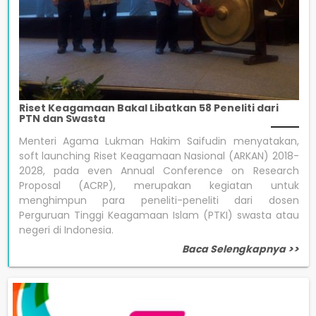
Riset Keagamaan Bakal Libatkan 58 Peneliti dari
PTN dan Swasta
Menteri Agama Lukman Hakim Saifudin menyatakan,
soft launching Riset Keagamaan Nasional (ARKAN) 2018-
2028, pada even Annual Conference on Research
Proposal (ACRP), merupakan kegiatan untuk
menghimpun para peneliti-peneliti dari dosen
Perguruan Tinggi Keagamaan Islam (PTKI) swasta atau
negeri di Indonesia.
Baca Selengkapnya >>