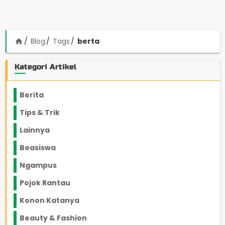
Blog
Tags
berta
home
Kategori Artikel
Berita
2199
Tips & Trik
848
Lainnya
1136
Beasiswa
66
Ngampus
27
Pojok Rantau
12
Konon Katanya
12
Beauty & Fashion
14