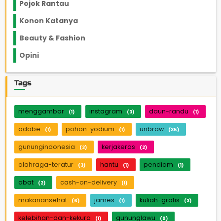
Pojok Rantau
12
Konon Katanya
12
Beauty & Fashion
14
Opini
33
Tags
menggambar
instagram
daun-randu
(1)
(3)
(1)
adobe
pohon-yodium
unbraw
(1)
(1)
(35)
gunungindonesia
kerjakeras
(3)
(2)
olahraga-teratur
hantu
pendiam
(3)
(1)
(1)
obat
cash-on-delivery
(2)
(1)
makanansehat
james
kuliah-gratis
(6)
(1)
(3)
kelebihan-dan-kekura
gununglawu
(1)
(9)