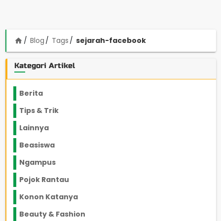
Blog
Tags
sejarah-facebook
home
Kategori Artikel
Berita
2199
Tips & Trik
848
Lainnya
1136
Beasiswa
66
Ngampus
27
Pojok Rantau
12
Konon Katanya
12
Beauty & Fashion
14