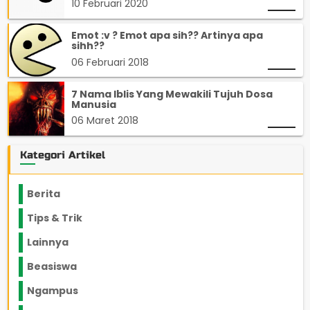
10 Februari 2020
Emot :v ? Emot apa sih?? Artinya apa
sihh??
06 Februari 2018
7 Nama Iblis Yang Mewakili Tujuh Dosa
Manusia
06 Maret 2018
Kategori Artikel
Berita
2199
Tips & Trik
848
Lainnya
1136
Beasiswa
66
Ngampus
27