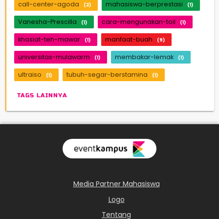
call-center-agoda
mahasiswa-berprestasi
(2)
(1)
Vanesha-Prescilla
cara-mengunakan-toil
(1)
(1)
khasiat-teh-mawar
manfaat-buah
(1)
(9)
universitas-mulawarm
membakar-lemak
(1)
(1)
ultraiso
tubuh-segar-berstamina
(1)
(1)
TAGS LAINNYA
Media Partner Mahasiswa
Logo
Tentang