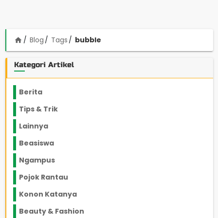
Blog
Tags
bubble
home
Kategori Artikel
Berita
2199
Tips & Trik
848
Lainnya
1136
Beasiswa
66
Ngampus
27
Pojok Rantau
12
Konon Katanya
12
Beauty & Fashion
14