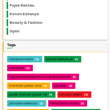
Pojok Rantau
12
Konon Katanya
12
Beauty & Fashion
14
Opini
33
Tags
sayapancasila
kitasehatkitakuat
(2)
(1)
merawat
(2)
httpswwwinstagramcomandriyantocht
(1)
manfaat-petai-cina
pebinor
(1)
(1)
ppdb-transisi-paud-sd
infused-water
(1)
(2)
jamuberaskencur
kebersihan-muka
(1)
(1)