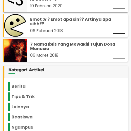
10 Februari 2020
Emot :v ? Emot apa sih?? Artinya apa
sihh??
06 Februari 2018
7 Nama Iblis Yang Mewakili Tujuh Dosa
Manusia
06 Maret 2018
Kategori Artikel
Berita
2199
Tips & Trik
848
Lainnya
1136
Beasiswa
66
Ngampus
27