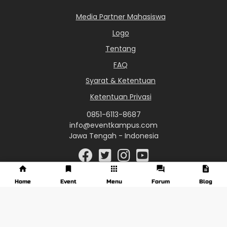
Media Partner Mahasiswa
Logo
Tentang
FAQ
Syarat & Ketentuan
Ketentuan Privasi
0851-6113-8687
info@eventkampus.com
Jawa Tengah - Indonesia
Home
Event
Menu
Forum
Blog
© 2017 - 2026 EventKampus.com. All Rights Reserved.
Made with
♥
by KreasiWeb.