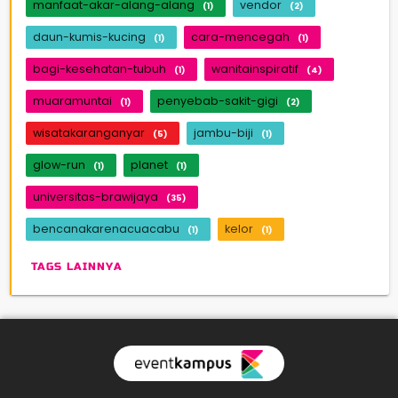
manfaat-akar-alang-alang
vendor
(1)
(2)
daun-kumis-kucing
cara-mencegah
(1)
(1)
bagi-kesehatan-tubuh
wanitainspiratif
(1)
(4)
muaramuntai
penyebab-sakit-gigi
(1)
(2)
wisatakaranganyar
jambu-biji
(5)
(1)
glow-run
planet
(1)
(1)
universitas-brawijaya
(35)
bencanakarenacuacabu
kelor
(1)
(1)
TAGS LAINNYA