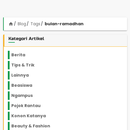
Blog
Tags
bulan-ramadhan
home
Kategori Artikel
Berita
2199
Tips & Trik
848
Lainnya
1136
Beasiswa
66
Ngampus
27
Pojok Rantau
12
Konon Katanya
12
Beauty & Fashion
14