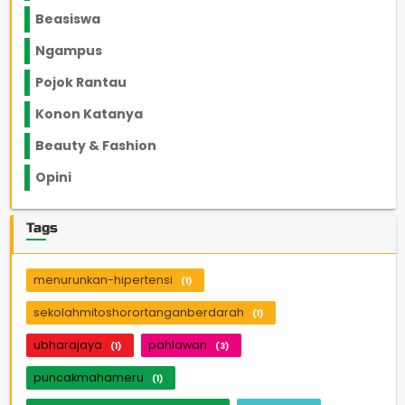
Beasiswa
66
Ngampus
27
Pojok Rantau
12
Konon Katanya
12
Beauty & Fashion
14
Opini
33
Tags
menurunkan-hipertensi
(1)
sekolahmitoshorortanganberdarah
(1)
ubharajaya
pahlawan
(1)
(3)
puncakmahameru
(1)