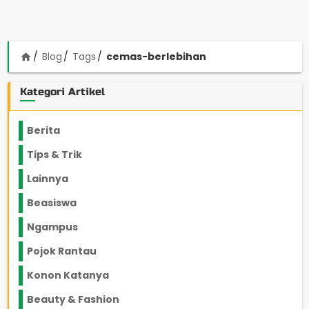
Blog
Tags
cemas-berlebihan
home
Kategori Artikel
Berita
2199
Tips & Trik
848
Lainnya
1136
Beasiswa
66
Ngampus
27
Pojok Rantau
12
Konon Katanya
12
Beauty & Fashion
14