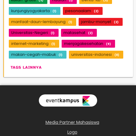
(3)
(1)
(3)
kunjungiyogyakarta
pesonaalam
(1)
(2)
manfaat-daun-lembayung
jambu-monyet
(1)
(2)
Universitas-Negeri
matasehat
(1)
(2)
internet-marketing
menjagakesehatan
(1)
(9)
makan-cegah-mabuk
universitas-indonesi
(1)
(8)
TAGS LAINNYA
Media Partner Mahasiswa
Logo