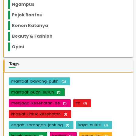
Ngampus
27
Pojok Rantau
12
Konon Katanya
12
Beauty & Fashion
14
Opini
33
Tags
manfaat-bawang-putih
(2)
manfaat-buah-sukun
(1)
menjaga-kesehatan-de
ifo
(1)
(1)
khasiat-untuk-kesehatan
(1)
cegah-serangan-jantung
kaya-nutrisi
(1)
(1)
kuliah-gratis
hadiah
berita-itb