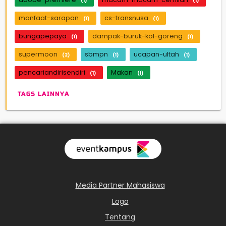
(1)
(1)
manfaat-sarapan
cs-transnusa
(1)
(1)
bungapepaya
dampak-buruk-kol-goreng
(1)
(1)
supermoon
sbmpn
ucapan-ultah
(2)
(1)
(1)
pencariandirisendiri
Makan
(1)
(1)
TAGS LAINNYA
Media Partner Mahasiswa
Logo
Tentang