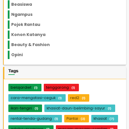
Beasiswa
66
Ngampus
27
Pojok Rantau
12
Konon Katanya
12
Beauty & Fashion
14
Opini
33
Tags
belajardiet
tenggarong
(1)
(1)
cara-mengatasi-ceguk
red2
(1)
(1)
ikan-tengiri
khasiat-daun-belimbing-sayur
(1)
(1)
rental-tenda-gudang
Pantai
khasiat
(1)
(2)
(7)
adobe-premiere
macam-macam-cemilan