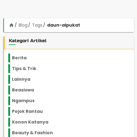
Blog
Tags
daun-alpukat
home
Kategori Artikel
Berita
2199
Tips & Trik
848
Lainnya
1136
Beasiswa
66
Ngampus
27
Pojok Rantau
12
Konon Katanya
12
Beauty & Fashion
14