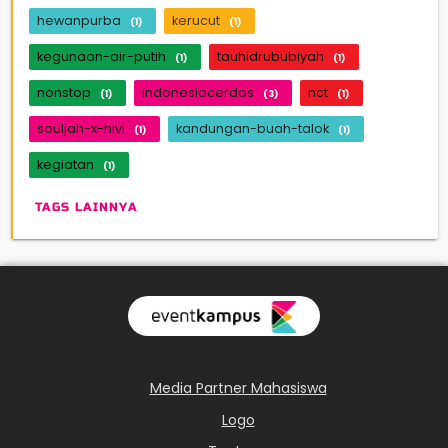
hewanpurba
kerucut
(1)
(1)
kegunaan-air-putih
tauhidrububiyah
(1)
(1)
nonstop
indonesiacerdas
nct
(1)
(3)
(1)
souljah-x-hivi
kandungan-buah-talok
(1)
(1)
kegiatan
(1)
TAGS LAINNYA
Media Partner Mahasiswa
Logo