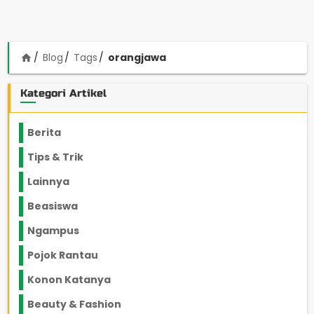
Blog
Tags
orangjawa
home
Kategori Artikel
Berita
2199
Tips & Trik
848
Lainnya
1136
Beasiswa
66
Ngampus
27
Pojok Rantau
12
Konon Katanya
12
Beauty & Fashion
14