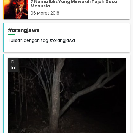
7 Nama Iblis Yang Mewakili Tujuh Dosa
Manusia
06 Maret 2018
#orangjawa
Tulisan dengan tag #orangjawa
12
Jul