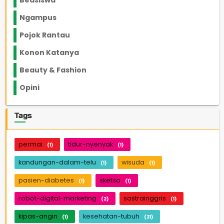
Beasiswa
66
Ngampus
27
Pojok Rantau
12
Konon Katanya
12
Beauty & Fashion
14
Opini
33
Tags
permai
tidur-nyenyak
(1)
(1)
kandungan-dalam-telu
wisuda
(1)
(1)
pasien-diabetes
sketsa
(1)
(1)
robot-digital-marketing
sastrainggris
(2)
(1)
kipas-angin
kesehatan-tubuh
(1)
(21)