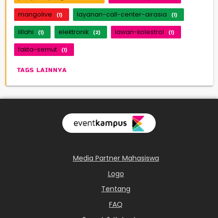
mangolive
layanan-call-center-airasia
(1)
(1)
lillahi
elektronik
lawan-kolestrol
(1)
(2)
(1)
fakta-semut
(1)
TAGS LAINNYA
Media Partner Mahasiswa
Logo
Tentang
FAQ