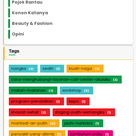
Pojok Rantau
12
Konon Katanya
12
Beauty & Fashion
14
Opini
33
Tags
nangka
sedih
buah-naga
(2)
(1)
(2)
cara-menghubungi-layanan-call-center-akulaku
(2)
makan-makanan
workshop
(3)
(5)
program-pendidikan
kepo
(1)
(1)
khasiat-sehat
daging-putih-semangka
(2)
(1)
manfaat-air-putih
jauhi-narkoba
(4)
(1)
penyakit-yang-ditimb
tumbuhan-paku
(1)
(1)