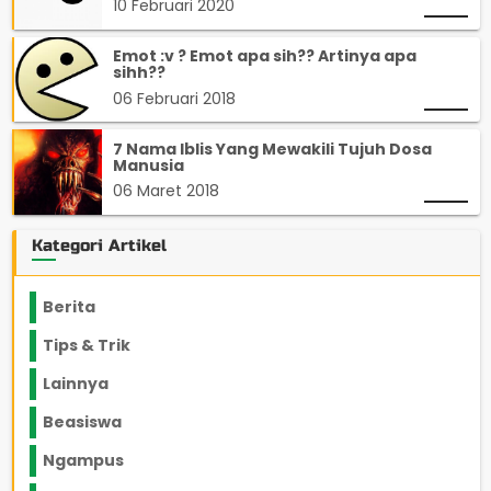
10 Februari 2020
Emot :v ? Emot apa sih?? Artinya apa
sihh??
06 Februari 2018
7 Nama Iblis Yang Mewakili Tujuh Dosa
Manusia
06 Maret 2018
Kategori Artikel
Berita
2199
Tips & Trik
848
Lainnya
1136
Beasiswa
66
Ngampus
27