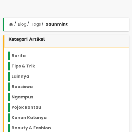
Blog
Tags
daunmint
home
Kategori Artikel
Berita
2199
Tips & Trik
848
Lainnya
1136
Beasiswa
66
Ngampus
27
Pojok Rantau
12
Konon Katanya
12
Beauty & Fashion
14