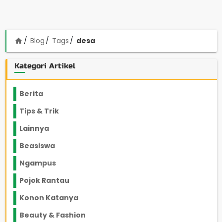
Blog
Tags
desa
home
Kategori Artikel
Berita
2199
Tips & Trik
848
Lainnya
1136
Beasiswa
66
Ngampus
27
Pojok Rantau
12
Konon Katanya
12
Beauty & Fashion
14