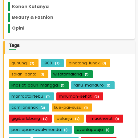
Konon Katanya
12
Beauty & Fashion
14
Opini
33
Tags
gunung
1903
binatang-lunak
(2)
(2)
(1)
salah-bantal
wisatamalang
(1)
(1)
khasiat-daun-mangga
ranu-manduro
(1)
(1)
manfaatairtebu
minuman-sehat
(1)
(3)
camilanenak
kue-pai-susu
(2)
(1)
gigiberlubang
belanja
ilmuakherat
(2)
(2)
(1)
persiapan-awal-menda
eventapaaja
(1)
(1)