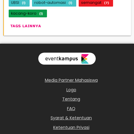
UBSI
robot-automasi
semangat
(1)
(1)
(7)
kacang-koro
(1)
TAGS LAINNYA
Media Partner Mahasiswa
Logo
Tentang
FAQ
Syarat & Ketentuan
Ketentuan Privasi