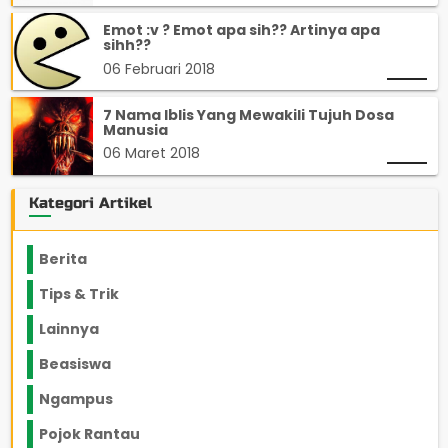
Emot :v ? Emot apa sih?? Artinya apa
sihh??
06 Februari 2018
7 Nama Iblis Yang Mewakili Tujuh Dosa
Manusia
06 Maret 2018
Kategori Artikel
Berita
2199
Tips & Trik
848
Lainnya
1136
Beasiswa
66
Ngampus
27
Pojok Rantau
12