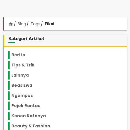
Blog
Tags
Fiksi
home
Kategori Artikel
Berita
2199
Tips & Trik
848
Lainnya
1136
Beasiswa
66
Ngampus
27
Pojok Rantau
12
Konon Katanya
12
Beauty & Fashion
14