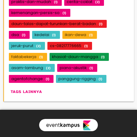
praktis-dan-mudah
cerita-coklat
(1)
(2)
kemenangan-persis-so
(1)
daun-talas-dapat-turunkan-berat-badan
(1)
dsa
kedelai
ikan-dewa
(1)
(1)
(1)
jeruk-purut
cs-08217776665
(2)
(1)
faktabekerja
khasiat-daun-mangga
(1)
(1)
asam-lambung
piano-akustik
(2)
(1)
agentofchange
panggung-rigging
(1)
(1)
TAGS LAINNYA