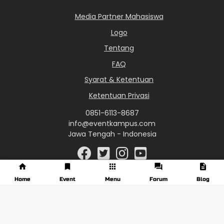
Media Partner Mahasiswa
Logo
Tentang
FAQ
Syarat & Ketentuan
Ketentuan Privasi
0851-6113-8687
info@eventkampus.com
Jawa Tengah - Indonesia
Home
Event
Menu
Forum
Blog
© 2017 - 2026 EventKampus.com. All Rights Reserved.
Made with
♥
by KreasiWeb.