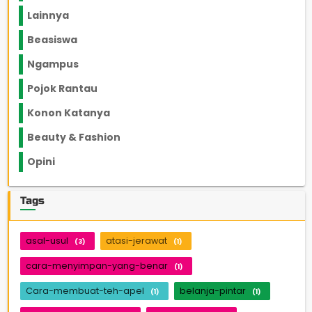
Lainnya
1136
Beasiswa
66
Ngampus
27
Pojok Rantau
12
Konon Katanya
12
Beauty & Fashion
14
Opini
33
Tags
asal-usul
atasi-jerawat
(3)
(1)
cara-menyimpan-yang-benar
(1)
Cara-membuat-teh-apel
belanja-pintar
(1)
(1)