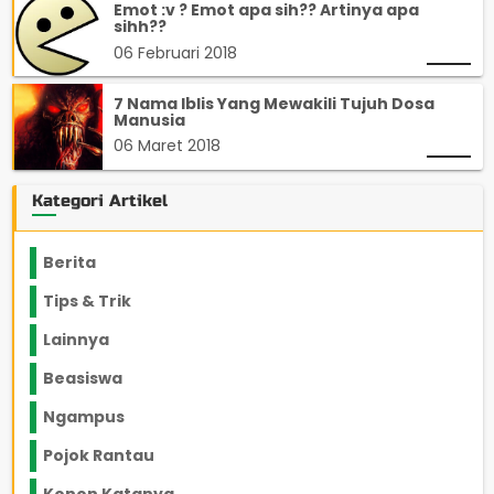
Emot :v ? Emot apa sih?? Artinya apa
sihh??
06 Februari 2018
7 Nama Iblis Yang Mewakili Tujuh Dosa
Manusia
06 Maret 2018
Kategori Artikel
Berita
2199
Tips & Trik
848
Lainnya
1136
Beasiswa
66
Ngampus
27
Pojok Rantau
12