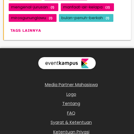
mengenal-jurusan
manfaat-air-kelapa
(1)
(2)
mirosgununglawu
bulan-penuh-berkah
(1)
(1)
TAGS LAINNYA
Media Partner Mahasiswa
Logo
Tentang
FAQ
Syarat & Ketentuan
Ketentuan Privasi