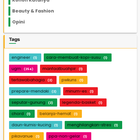
Konon Katanya
12
Beauty & Fashion
14
Opini
33
Tags
engineer
cara-membuat-kopi-susu
(1)
(1)
ugm
manfaatbuahpir
(254)
(1)
tertawabahagia
pwkuns
(2)
(1)
prepare-mendaki
minum-es
(2)
(1)
seputar-gunung
legenda-basket
(2)
(1)
chord
belanja-hemat
(1)
(1)
daun-kumis-kucing
menghilangkan-stres
(1)
(1)
pikavanue
ppa-non-gelar
(1)
(1)