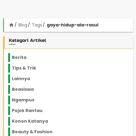
Blog
Tags
gaya-hidup-ala-rasul
home
Kategori Artikel
Berita
2199
Tips & Trik
848
Lainnya
1136
Beasiswa
66
Ngampus
27
Pojok Rantau
12
Konon Katanya
12
Beauty & Fashion
14