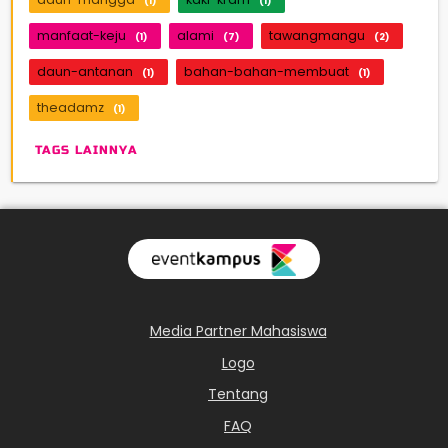
(1)
(1)
manfaat-keju
alami
tawangmangu
(1)
(7)
(2)
daun-antanan
bahan-bahan-membuat
(1)
(1)
theadamz
(1)
TAGS LAINNYA
Media Partner Mahasiswa
Logo
Tentang
FAQ