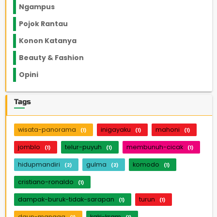
Ngampus
27
Pojok Rantau
12
Konon Katanya
12
Beauty & Fashion
14
Opini
33
Tags
wisata-panorama
inigayaku
mahoni
(1)
(1)
(1)
jomblo
telur-puyuh
membunuh-cicak
(1)
(1)
(1)
hidupmandiri
gulma
komodo
(2)
(2)
(1)
cristiano-ronaldo
(1)
dampak-buruk-tidak-sarapan
turun
(1)
(1)
daun-mangga
kaki-kram