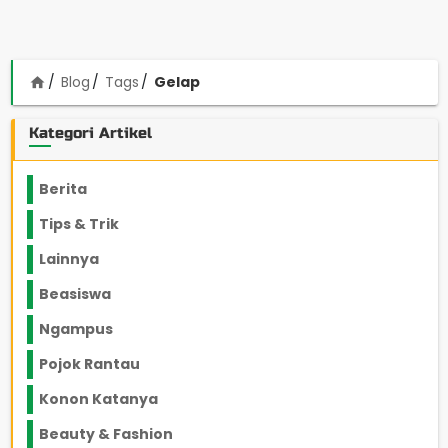
Blog
Tags
Gelap
home
Kategori Artikel
Berita
2199
Tips & Trik
848
Lainnya
1136
Beasiswa
66
Ngampus
27
Pojok Rantau
12
Konon Katanya
12
Beauty & Fashion
14