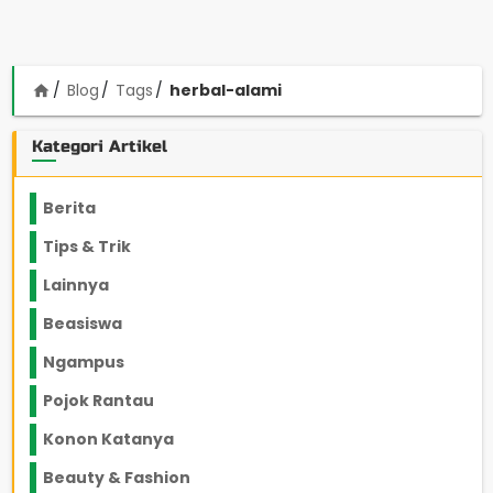
Blog
Tags
herbal-alami
home
Kategori Artikel
Berita
2199
Tips & Trik
848
Lainnya
1136
Beasiswa
66
Ngampus
27
Pojok Rantau
12
Konon Katanya
12
Beauty & Fashion
14