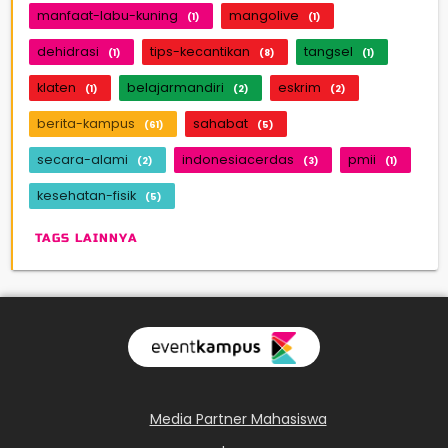
manfaat-labu-kuning
mangolive
(1)
(1)
dehidrasi
tips-kecantikan
tangsel
(1)
(8)
(1)
klaten
belajarmandiri
eskrim
(1)
(2)
(2)
berita-kampus
sahabat
(61)
(5)
secara-alami
indonesiacerdas
pmii
(2)
(3)
(1)
kesehatan-fisik
(5)
TAGS LAINNYA
Media Partner Mahasiswa