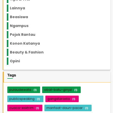
Lainnya
1136
Beasiswa
66
Ngampus
27
Pojok Rantau
12
Konon Katanya
12
Beauty & Fashion
14
Opini
33
Tags
pulaudewata
obat-batu-ginjal
(1)
(1)
publicspeaking
gangstarasta
(1)
(1)
cuaca-esktrim
manfaat-daun-pacar
(1)
(1)