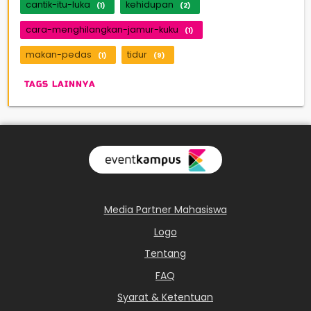
cantik-itu-luka
kehidupan
(1)
(2)
cara-menghilangkan-jamur-kuku
(1)
makan-pedas
tidur
(1)
(9)
TAGS LAINNYA
Media Partner Mahasiswa
Logo
Tentang
FAQ
Syarat & Ketentuan