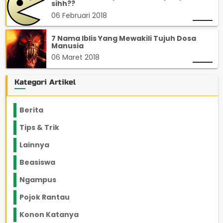
sihh??
06 Februari 2018
7 Nama Iblis Yang Mewakili Tujuh Dosa
Manusia
06 Maret 2018
Kategori Artikel
Berita
2199
Tips & Trik
848
Lainnya
1136
Beasiswa
66
Ngampus
27
Pojok Rantau
12
Konon Katanya
12