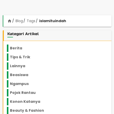
Blog
Tags
islamituindah
home
Kategori Artikel
Berita
2199
Tips & Trik
848
Lainnya
1136
Beasiswa
66
Ngampus
27
Pojok Rantau
12
Konon Katanya
12
Beauty & Fashion
14