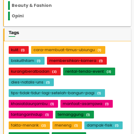
Beauty & Fashion
14
Opini
33
Tags
kulit
cara-membuat-timus-ubiungu
(1)
(1)
biskuithitam
membersihkan-kamera
(1)
(1)
kurangiberatbadan
rental-tenda-event
(2)
(3)
dies-natalis-uns
(1)
tips-tidak-tidur-lagi-setelah-bangun-pagi
(1)
khasiatdaunjambu
manfaat-asamjawa
(1)
(1)
tantanganhidup
temanggung
(1)
(1)
fakta-menarik
meneng
dampak-fisik
(2)
(1)
(1)