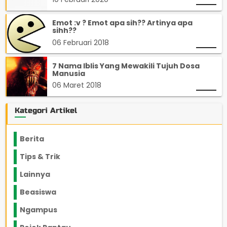
Emot :v ? Emot apa sih?? Artinya apa
sihh??
06 Februari 2018
7 Nama Iblis Yang Mewakili Tujuh Dosa
Manusia
06 Maret 2018
Kategori Artikel
Berita
2199
Tips & Trik
848
Lainnya
1136
Beasiswa
66
Ngampus
27