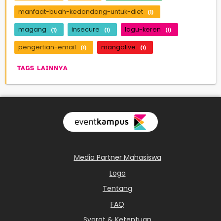
manfaat-buah-kedondong-untuk-diet
(1)
magang
insecure
lagu-keren
(1)
(1)
(1)
pengertian-email
mangolive
(1)
(1)
TAGS LAINNYA
Media Partner Mahasiswa
Logo
Tentang
FAQ
Syarat & Ketentuan