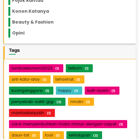
Pojok Rantau
12
Konon Katanya
12
Beauty & Fashion
14
Opini
33
Tags
lombaekonomi2022
telkom
(1)
(1)
arti-kata-alay
tehsehat
(1)
(1)
kucinganggora
happy
kulit-ayam
(1)
(1)
(1)
penyebab-sakit-gigi
mndiri
(2)
(1)
manfaatairputih
(1)
cara-menyembuhkan-mata-minus-dengan-cepat
(1)
daun-bit
fosil
kehidupan
(1)
(1)
(2)