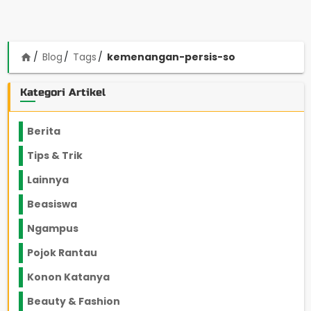
Blog
Tags
kemenangan-persis-so
home
Kategori Artikel
Berita
2199
Tips & Trik
848
Lainnya
1136
Beasiswa
66
Ngampus
27
Pojok Rantau
12
Konon Katanya
12
Beauty & Fashion
14