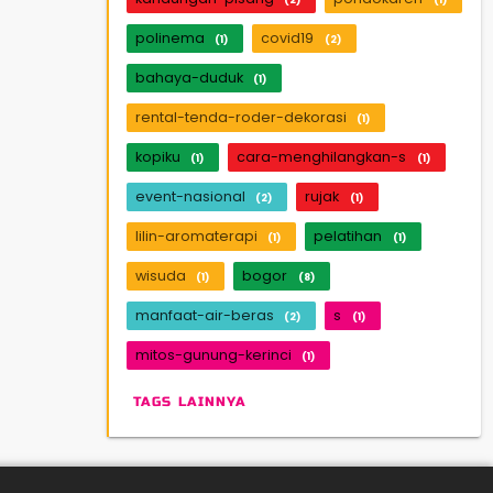
polinema
covid19
(1)
(2)
bahaya-duduk
(1)
rental-tenda-roder-dekorasi
(1)
kopiku
cara-menghilangkan-s
(1)
(1)
event-nasional
rujak
(2)
(1)
lilin-aromaterapi
pelatihan
(1)
(1)
wisuda
bogor
(1)
(8)
manfaat-air-beras
s
(2)
(1)
mitos-gunung-kerinci
(1)
TAGS LAINNYA