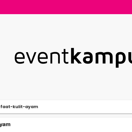
faat-kulit-ayam
ayam