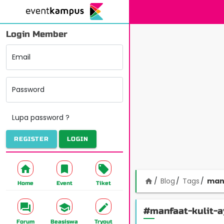
Login Member
Email
Password
Lupa password ?
REGISTER
LOGIN
Blog
Tags
man
home
Home
Event
Tiket
#manfaat-kulit-
Forum
Beasiswa
Tryout