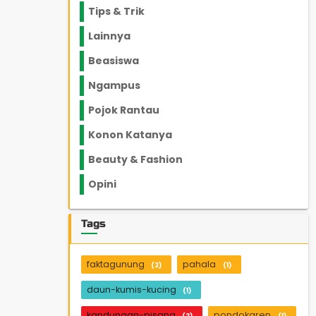
Tips & Trik
848
Lainnya
1136
Beasiswa
66
Ngampus
27
Pojok Rantau
12
Konon Katanya
12
Beauty & Fashion
14
Opini
33
Tags
faktagunung
pahala
(2)
(1)
daun-kumis-kucing
(1)
kandungan-pisang
pondokaren
(2)
(1)