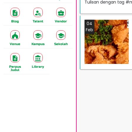
Tulisan dengan tag #
Blog
Talent
Vendor
04
Feb
Venue
Kampus
Sekolah
Perpus
Library
Judul