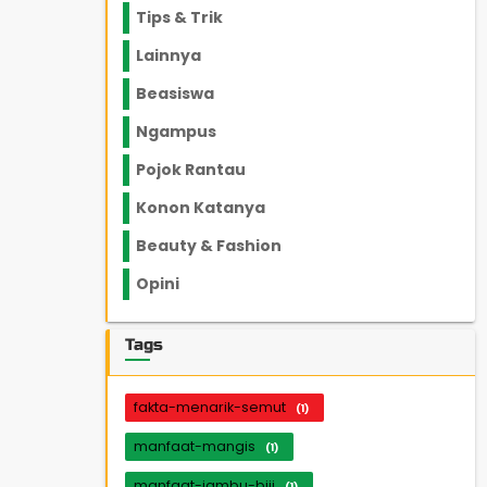
Tips & Trik
848
Lainnya
1136
Beasiswa
66
Ngampus
27
Pojok Rantau
12
Konon Katanya
12
Beauty & Fashion
14
Opini
33
Tags
fakta-menarik-semut
(1)
manfaat-mangis
(1)
manfaat-jambu-biji
(1)