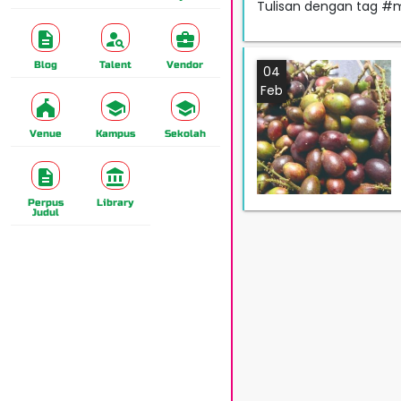
Tulisan dengan tag 
Blog
Talent
Vendor
04
Feb
Venue
Kampus
Sekolah
Perpus
Library
Judul