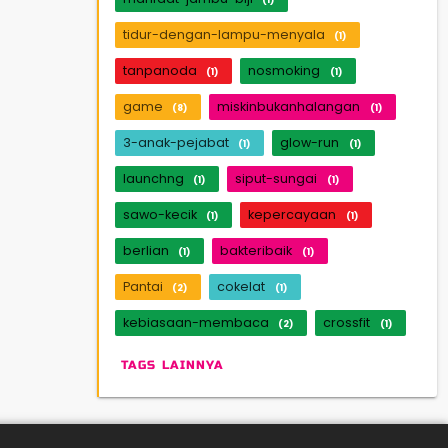
tidur-dengan-lampu-menyala
(1)
tanpanoda
nosmoking
(1)
(1)
game
miskinbukanhalangan
(8)
(1)
3-anak-pejabat
glow-run
(1)
(1)
launchng
siput-sungai
(1)
(1)
sawo-kecik
kepercayaan
(1)
(1)
berlian
bakteribaik
(1)
(1)
Pantai
cokelat
(2)
(1)
kebiasaan-membaca
crossfit
(2)
(1)
TAGS LAINNYA