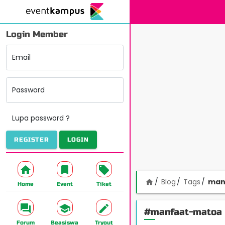
Login Member
Email
Password
Lupa password ?
REGISTER
LOGIN
Blog
Tags
man
home
Home
Event
Tiket
#manfaat-matoa
Forum
Beasiswa
Tryout