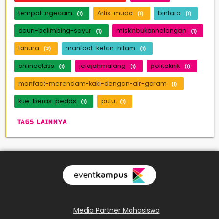
tempat-ngecam
Artis-muda
bintaro
(1)
(1)
(1)
daun-belimbing-sayur
miskinbukanhalangan
(1)
(1)
tahura
manfaat-ketan-hitam
(2)
(1)
onlineclass
jelajahmalang
politeknik
(1)
(1)
(1)
manfaat-merendam-kaki-dengan-air-garam
(1)
kue-beras-pedas
putu
(1)
(1)
TAGS LAINNYA
Media Partner Mahasiswa