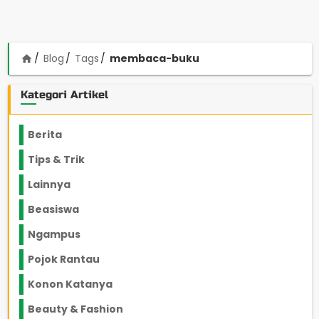
Blog
Tags
membaca-buku
home
Kategori Artikel
Berita
2199
Tips & Trik
848
Lainnya
1136
Beasiswa
66
Ngampus
27
Pojok Rantau
12
Konon Katanya
12
Beauty & Fashion
14