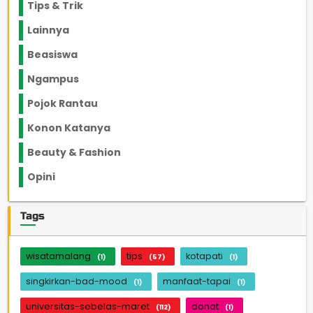
Tips & Trik
848
Lainnya
1136
Beasiswa
66
Ngampus
27
Pojok Rantau
12
Konon Katanya
12
Beauty & Fashion
14
Opini
33
Tags
wisatamalang
tips
kotapati
(1)
(57)
(1)
singkirkan-bad-mood
manfaat-tapai
(1)
(1)
universitas-sebelas-maret
donat
(112)
(1)