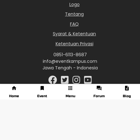
Logo
Tentang
FAQ
Syarat & Ketentuan
Ketentuan Privasi
0851-6113-8687
info@eventkampus.com
Jawa Tengah - Indonesia
Home
Event
Menu
Forum
Blog
© 2017 - 2026 EventKampus.com. All Rights Reserved.
Made with
♥
by KreasiWeb.