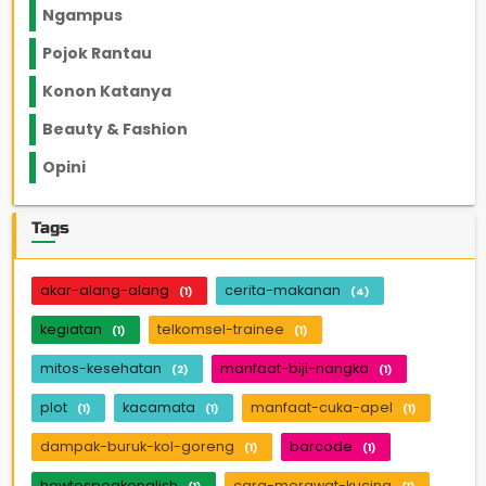
Ngampus
27
Pojok Rantau
12
Konon Katanya
12
Beauty & Fashion
14
Opini
33
Tags
akar-alang-alang
cerita-makanan
(1)
(4)
kegiatan
telkomsel-trainee
(1)
(1)
mitos-kesehatan
manfaat-biji-nangka
(2)
(1)
plot
kacamata
manfaat-cuka-apel
(1)
(1)
(1)
dampak-buruk-kol-goreng
barcode
(1)
(1)
howtospeakenglish
cara-merawat-kucing