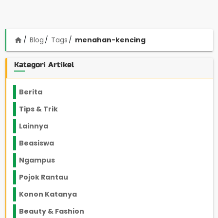
Blog
Tags
menahan-kencing
home
Kategori Artikel
Berita
2199
Tips & Trik
848
Lainnya
1136
Beasiswa
66
Ngampus
27
Pojok Rantau
12
Konon Katanya
12
Beauty & Fashion
14