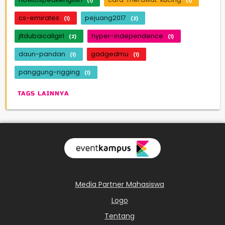
(1)
(1)
cs-emirates
pejuang2017
(1)
(2)
jltdubaicallgirl
hyper-independence
(2)
(1)
daun-pandan
gadgedmu
(1)
(1)
panggung-rigging
(1)
TAGS LAINNYA
Media Partner Mahasiswa
Logo
Tentang