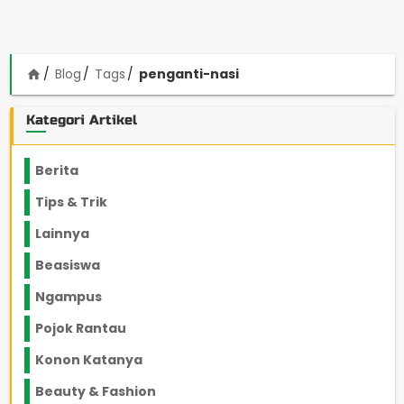
Blog
Tags
penganti-nasi
home
Kategori Artikel
Berita
2199
Tips & Trik
848
Lainnya
1136
Beasiswa
66
Ngampus
27
Pojok Rantau
12
Konon Katanya
12
Beauty & Fashion
14