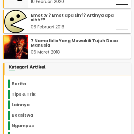
10 Februari 2020
Emot :v ? Emot apa sih?? Artinya apa
sihh??
06 Februari 2018
7 Nama Iblis Yang Mewakili Tujuh Dosa
Manusia
06 Maret 2018
Kategori Artikel
Berita
2199
Tips & Trik
848
Lainnya
1136
Beasiswa
66
Ngampus
27