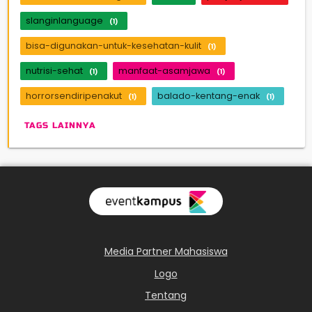
slanginlanguage
(1)
bisa-digunakan-untuk-kesehatan-kulit
(1)
nutrisi-sehat
manfaat-asamjawa
(1)
(1)
horrorsendiripenakut
balado-kentang-enak
(1)
(1)
TAGS LAINNYA
Media Partner Mahasiswa
Logo
Tentang