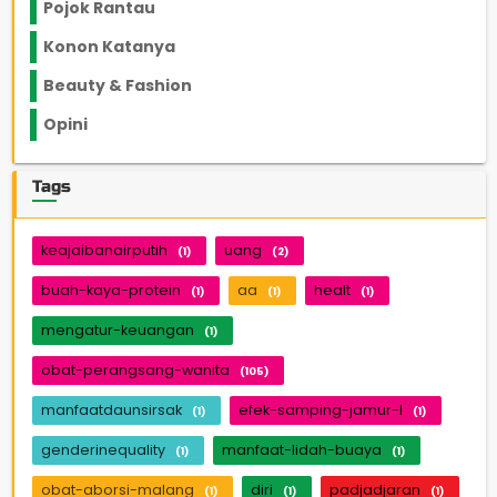
Pojok Rantau
12
Konon Katanya
12
Beauty & Fashion
14
Opini
33
Tags
keajaibanairputih
uang
(1)
(2)
buah-kaya-protein
aa
healt
(1)
(1)
(1)
mengatur-keuangan
(1)
obat-perangsang-wanita
(105)
manfaatdaunsirsak
efek-samping-jamur-l
(1)
(1)
genderinequality
manfaat-lidah-buaya
(1)
(1)
obat-aborsi-malang
diri
padjadjaran
(1)
(1)
(1)